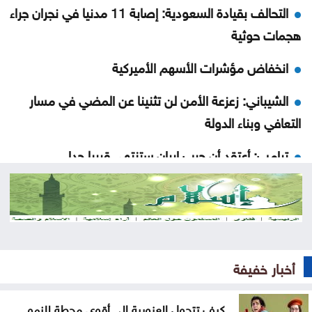
التحالف بقيادة السعودية: إصابة 11 مدنيا في نجران جراء
هجمات حوثية
انخفاض مؤشرات الأسهم الأميركية
الشيباني: زعزعة الأمن لن تثنينا عن المضي في مسار
التعافي وبناء الدولة
ترامب: أعتقد أن حرب إيران ستنتهي قريبا جدا
بلدية جرش الكبرى: تكليف الحوامدة مديراً لدائرة
الخدمات العامة
نظرية E-N وفرضية تحمل التكاليف على حساب
المواطنN
أخبار خفيفة
500 ألف دينار لدعم مشاريع البنية التحتية في الوسطية
كيف تتحول العزوبية إلى أقوى محطة للنمو