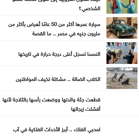
الشخصي؟
بشيكطاش يعود من التشيك بفوز ثمين في ذهاب
تمهيدي الدوري الأوروبي
سيارة عمرها أكثر من 50 عامًا تُعرض بأكثر من
أوغندا توافق على نشر وحدة من جيشها في غزة
مليون جنيه في مصر .. ما القصة
إسطنبول .. ثالث أكبر سفينة رافعات بالعالم تمر عبر
النمسا تسجل أعلى درجة حرارة في تاريخها
مضيق البوسفور
الأردن يدين التفجير الإرهابي الذي استهدف حافلة في
الكلاب الضالة .. مشكلة تخيف المواطنين
جرمانا بريف دمشق
غوتيريش يدعو روسيا وأوكرانيا إلى تجنب استهداف
قطعت جثة والدتها ووضعت رأسها بالثلاجة لأنها
المدنيين
أفشلت زيجاتها
المواصفات والمقاييس: 25% من المنتجات تحمل
لمحبي الفلك .. أبرز الأحداث الفلكية في آب
علامات تجارية مقلدة