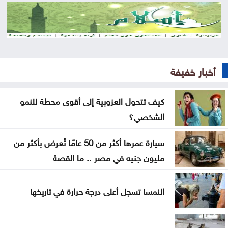
جمعية أطباء القلب الأردنية تنظم ندوة علمية
بلدية الرمثا تُخصص مليونا و140 ألف دينار لتنفيذ
مشاريع
أخبار خفيفة
تعديلات قانون الجامعات الأردنية تدخل حيز التنفيذ
كيف تتحول العزوبية إلى أقوى محطة للنمو
ارتفاع الأسهم الأوروبية في بداية التعاملات
الشخصي؟
الاتحاد الأوروبي يتمسّك بمقاطعة بطولات كأس العالم
سيارة عمرها أكثر من 50 عامًا تُعرض بأكثر من
نتائج قرعة دوري أبطال أفريقيا والكونفيدرالية
مليون جنيه في مصر .. ما القصة
تعميم بفرض رسوم على مواقف السيارات بهذا المجمع
النمسا تسجل أعلى درجة حرارة في تاريخها
إنجازات التنمية الاجتماعية لشهر تموز .. تقرير