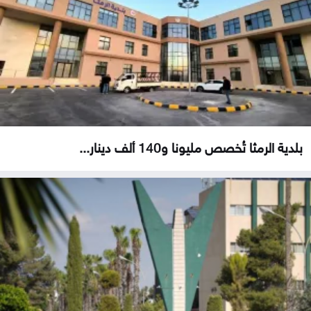
بلدية الرمثا تُخصص مليونا و140 ألف دينار...