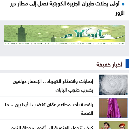
أولى رحلات طيران الجزيرة الكويتية تصل إلى مطار دير
الزور
الأمانة تبدأ الأحد أعمال تعبيد في منطقة زهران
ضبط اعتداءات جديدة على المياه في منطقة بيرين
دورة تدريبية بمركز البحوث الدوائية والتشخيصية في
عمان الاهلية حول الهندسة الطبية الحيوية
أخبار خفيفة
تحذير من إطلاق العيارات النارية وإغلاق الطرق باحتفالات
إصابات وانقطاع الكهرباء .. الإعصار دولفين
التوجيهي
يضرب جنوب اليابان
التكنولوجيا الزراعية في عمان الأهلية تشارك بفعاليات
راقصة بأحد مطاعم عمّان تغضب الأردنيين .. ما
اليوم العالمي لمكافحة التصحر والجفاف 2026
القصة
هندسة عمان الأهلية تحصد المركز الأول بمسابقة
كيف تتحول العزوبية إلى أقوى محطة للنمو