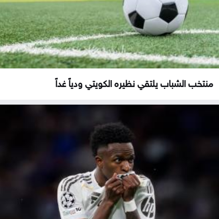
منتخب الشباب يلتقي نظيره الكويتي ودياً غداً