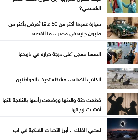
مشاريع النقل والمرور
الشخصي؟
2.8 مليار دينار قروض كشف الراتب منذ بداية العام
سيارة عمرها أكثر من 50 عامًا تُعرض بأكثر من
معالم سعودية تضاء بأعلام المملكة وتركيا وباكستان ..
مليون جنيه في مصر .. ما القصة
صور
النمسا تسجل أعلى درجة حرارة في تاريخها
الكلاب الضالة .. مشكلة تخيف المواطنين
قطعت جثة والدتها ووضعت رأسها بالثلاجة لأنها
أفشلت زيجاتها
لمحبي الفلك .. أبرز الأحداث الفلكية في آب