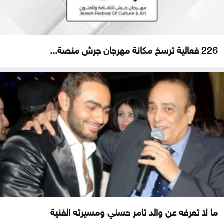
226 فعالية ترسخ مكانة مهرجان جرش منصة...
ما لا تعرفه عن والد تامر حسني ومسيرته الفنية