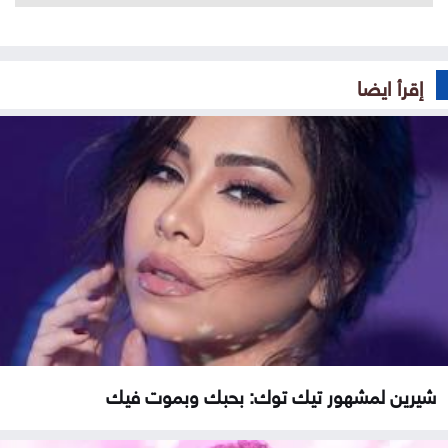
إقرأ ايضا
شيرين لمشهور تيك توك: بحبك وبموت فيك