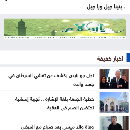
، بنينا جيل ورا جيل
شراكة تجمع بين المركزية تويوتا ونادي عمّان FC
الحنيطي يستقبل مدير عام إدارة الخدمات الطبية الليبية
نتنياهو: إيران لن تمتلك أسلحة نووية
أخبار خفيفة
الحوثي يقصف تحشيدات سعودية ومخازن أسلحة بالمخا
الفيفا يحذر من محاولات للإطاحة بإنفانتينو
نجل جو بايدن يكشف عن تفشي السرطان في
جسد والده
فتح باب التقديم لمنح تشيفنينغ للدراسة في بريطانيا
خطبة الجمعة بلغة الإشارة .. تجربة إنسانية
إسرائيل ترفض خطة غزة
تحتضن الصم في العقبة
انطلاق مهرجان صيف تلفريك الخميس المقبل
وفاة والد ميسي بعد صراع مع المرض