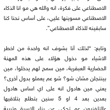
الاصطناعي على فكرة، انه والله هي مو انا الذكاء
الاصطناعي مسوينها عليي، على أساس نحنا كنا
سابقينه للذكاء الاصطناعي”.
وتابع: “لذلك أنا بشوف انه واحدة من اخطر
الاشياء مو دخول هؤلاء على هذه المهنة
الحضارية العبقرية، مين سمح لهم يدخلوا، مين
بينتجلن مشان شو؟ شو عم يعملو بدول أخرى؟
يعني مين هادول انه على اي اساس هادول
بعدين بعد 4 او 5 سنين بتطلع بتلاقيها
عالتلفزيون عم تحكي عن بناء الاسرة وتربية