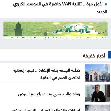
لأول مرة .. تقنية VAR حاضرة في الموسم الكروي
الجديد
الجيش الإيراني: الوضع في مضيق هرمز نهائي ولا رجعة
فيه
الأردن يحقق اكتفاءً ذاتياً كاملاً في عدد من المنتجات
الغذائية
أخبار خفيفة
الأشغال تنهي العمل على تقاطع طريق المطار
خطبة الجمعة بلغة الإشارة .. تجربة إنسانية
الفيصلي يواجه الوحدات والحسين يصطدم بالرمثا في
تحتضن الصم في العقبة
كأس السوبر
سكة الحديد : قطار منفعة عامة .. ام طريق سهل
وفاة والد ميسي بعد صراع مع المرض
للاستملاك؟؟
إصابات وانقطاع الكهرباء .. الإعصار دولفين