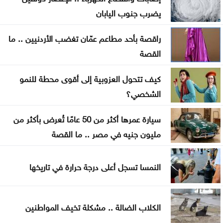
إيران: نسعى لحل القضايا بالمفاوضات والوقت الحالي
يضرب جنوب اليابان
هو الأمثل
راقصة بأحد مطاعم عمّان تغضب الأردنيين .. ما
الأردن يستقبل 3.15 مليون زائر ويحقق 2.47 مليار دينار
القصة
دخلاً سياحياً
كيف تتحول العزوبية إلى أقوى محطة للنمو
واشنطن: إيران تعهدت بعدم فرض رسوم عبور في
الشخصي؟
هرمز
سيارة عمرها أكثر من 50 عامًا تُعرض بأكثر من
تصادم شاحنتين يعيق حركة السير على الطريق الصحراوي
مليون جنيه في مصر .. ما القصة
الفيصلي يحسم قراره: لا تعاقد مع كومباوري
النمسا تسجل أعلى درجة حرارة في تاريخها
الكلاب الضالة .. مشكلة تخيف المواطنين