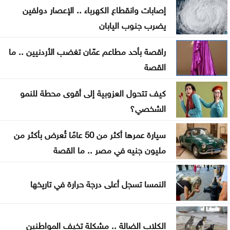
إصابات وانقطاع الكهرباء .. الإعصار دولفين
إصابة سفينة بمقذوف غير محدد قبالة عُمان
يضرب جنوب اليابان
رئيس الوزراء العراقي: نسعى لعلاقات متوازنة مع دول
راقصة بأحد مطاعم عمّان تغضب الأردنيين .. ما
الجوار
القصة
مجلس التعاون: الاعتداء الإيراني على ناقلة أدنوك تهديد
كيف تتحول العزوبية إلى أقوى محطة للنمو
خطير للملاحة
الشخصي؟
وفاة والد ميسي بعد صراع مع المرض
سيارة عمرها أكثر من 50 عامًا تُعرض بأكثر من
مليون جنيه في مصر .. ما القصة
تطوير العقبة وتكية أم علي توقعان اتفاقية لدعم الأسر
المحتاجة
النمسا تسجل أعلى درجة حرارة في تاريخها
الكلاب الضالة .. مشكلة تخيف المواطنين