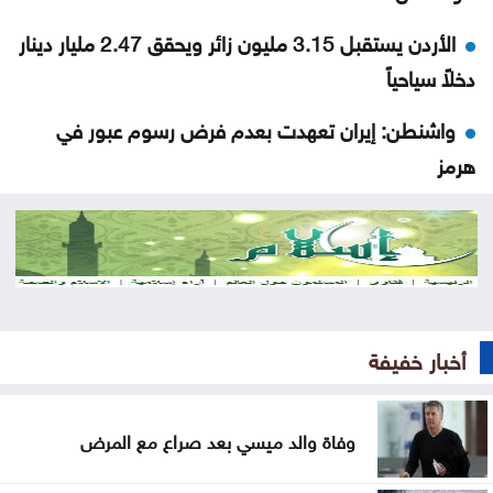
الأردن يستقبل 3.15 مليون زائر ويحقق 2.47 مليار دينار
دخلاً سياحياً
واشنطن: إيران تعهدت بعدم فرض رسوم عبور في
هرمز
تصادم شاحنتين يعيق حركة السير على الطريق الصحراوي
الفيصلي يحسم قراره: لا تعاقد مع كومباوري
تعديلات مرورية بين كوريدور عبدون ومرج الحمام
وطريق المطار
أخبار خفيفة
148 ألف أسرة تستفيد من مساعدات نقدية وعينية
خلال النصف الأول
وفاة والد ميسي بعد صراع مع المرض
عُمان: مفاوضات الملاحة في هرمز تسير بأجواء إيجابية