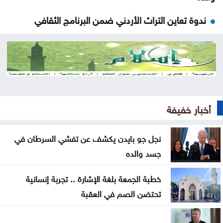
ندوة تعاين التراث الأردني ضمن البرنامج الثقافي
لمهرجان جرش
مستوطنون يهاجمون مسجدا بالضفة والجيش يعتقل 7
فلسطينيين
سوريا .. إحباط محاولة تهريب أسلحة وذخائر إلى لبنان
أخبار خفيفة
سيدات الجزائر يحققن إنجازا تاريخيا ببلوغ نصف نهائي
أمم إفريقيا
نجل جو بايدن يكشف عن تفشي السرطان في
جسد والده
شقة مهجورة في الرصيفة تثير شكاوى السكان ..
تفاصيل
خطبة الجمعة بلغة الإشارة .. تجربة إنسانية
تحتضن الصم في العقبة
السعودية واليمن وقطر ترحب ببيان مجلس الأمن إزاء
هجمات الحوثيين