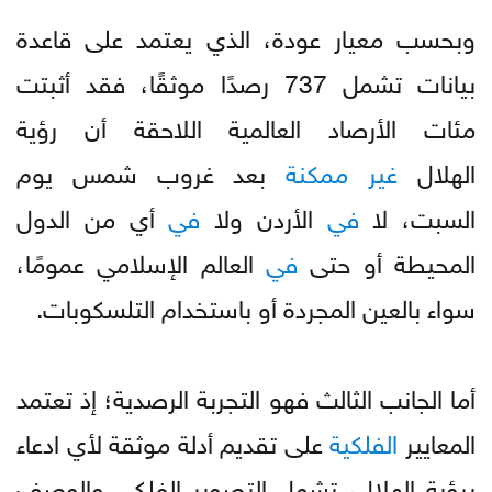
وبحسب معيار عودة، الذي يعتمد على قاعدة
بيانات تشمل 737 رصدًا موثقًا، فقد أثبتت
مئات الأرصاد العالمية اللاحقة أن رؤية
الهلال
غير
ممكنة
بعد غروب شمس يوم
السبت، لا
في
الأردن ولا
في
أي من الدول
المحيطة أو حتى
في
العالم الإسلامي عمومًا،
سواء بالعين المجردة أو باستخدام التلسكوبات.
أما الجانب الثالث فهو التجربة الرصدية؛ إذ تعتمد
المعايير
الفلكية
على تقديم أدلة موثقة لأي ادعاء
برؤية الهلال، تشمل التصوير الفلكي والوصف