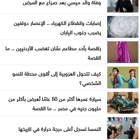
وفاة والد ميسي بعد صراع مع المرض
المنتخب الوطني ت 20 يتغلب على نظيره الكويتي وديا
إصابات وانقطاع الكهرباء .. الإعصار دولفين
الصفدي والزياني يبحثان تطورات الأوضاع الإقليمية
يضرب جنوب اليابان
وسبل إنهاء التصعيد
راقصة بأحد مطاعم عمّان تغضب الأردنيين .. ما
اضطرابات جوية موسمية تضرب مناطق عربية خلال
القصة
الأيام المقبلة
كيف تتحول العزوبية إلى أقوى محطة للنمو
الشخصي؟
سيارة عمرها أكثر من 50 عامًا تُعرض بأكثر من
مليون جنيه في مصر .. ما القصة
النمسا تسجل أعلى درجة حرارة في تاريخها