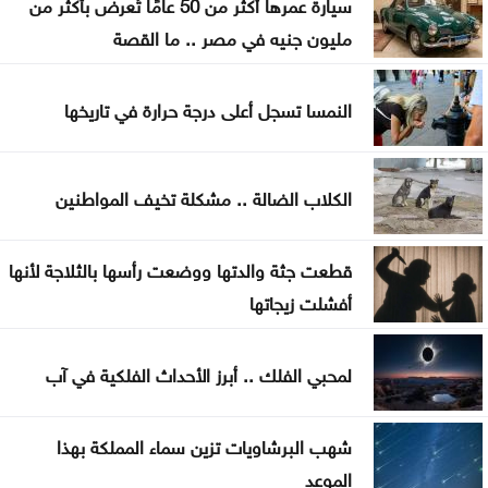
سيارة عمرها أكثر من 50 عامًا تُعرض بأكثر من
مليون جنيه في مصر .. ما القصة
اللواء المعايطة يلتقي المفتش العام للشرطة الرواندية
بعد 8 أشهر من التأخير .. فيفا يصرف مستحقات منتخب
النمسا تسجل أعلى درجة حرارة في تاريخها
الأردن بكأس العرب
الذهب يلامس ذروة 7 أسابيع بفضل آمال إعادة فتح
الكلاب الضالة .. مشكلة تخيف المواطنين
هرمز
قطعت جثة والدتها ووضعت رأسها بالثلاجة لأنها
أفشلت زيجاتها
لمحبي الفلك .. أبرز الأحداث الفلكية في آب
شهب البرشاويات تزين سماء المملكة بهذا
الموعد