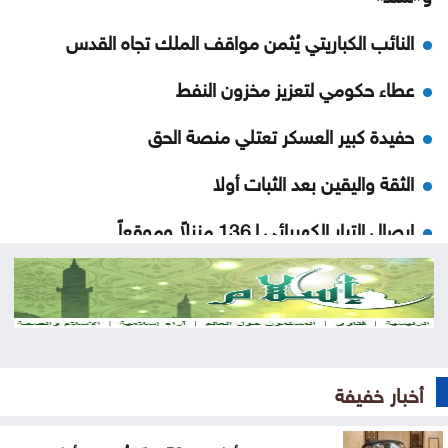
النائب الكباريتي يُثمن مواقف الملك تجاه القدس
عطاء حكومي لتعزيز مخزون النفط
حفيدة كبير العسكر تعتلي منصة الحق
الثقة واليقين بعد الثبات أولا
إيصال التيار الكهربائي لـ136 منزلاً وموقعاً
الحكومة تؤكد حرصها على عدم تعطيل الحياة العامة
حملة أمنية في اليمن عقب اغتيال قائد عسكري
تمديد فترة توريد الحبوب للصوامع ومراكز الاستلام
أخبار خفيفة
فلسطين النيابية تؤكد أهمية لقاء الملك واللجنة الوزارية
العربية