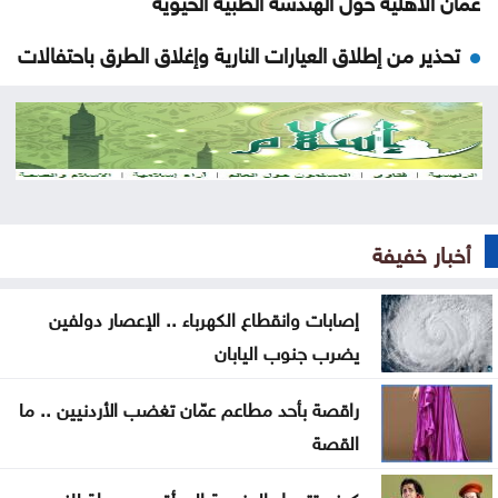
تحذير من إطلاق العيارات النارية وإغلاق الطرق باحتفالات
التوجيهي
التكنولوجيا الزراعية في عمان الأهلية تشارك بفعاليات
اليوم العالمي لمكافحة التصحر والجفاف 2026
هندسة عمان الأهلية تحصد المركز الأول بمسابقة
أخبار خفيفة
مشاريع النقل والمرور
2.8 مليار دينار قروض كشف الراتب منذ بداية العام
إصابات وانقطاع الكهرباء .. الإعصار دولفين
يضرب جنوب اليابان
معالم سعودية تضاء بأعلام المملكة وتركيا وباكستان ..
صور
راقصة بأحد مطاعم عمّان تغضب الأردنيين .. ما
القصة
ليلة فنية وتراثية بالزرقاء ضمن فعاليات صيف الأردن
كيف تتحول العزوبية إلى أقوى محطة للنمو