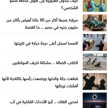
لا تمديد لفترة قوننة وتوفيق الأوضاع للعمالة غير
الشخصي؟
الأردنية المخالفة
سيارة عمرها أكثر من 50 عامًا تُعرض بأكثر من
قفزة بأسعار الذهب في الأردن السبت
مليون جنيه في مصر .. ما القصة
شروط إعادة فتح مصنع الحديد في الهاشمية
النمسا تسجل أعلى درجة حرارة في تاريخها
الكلاب الضالة .. مشكلة تخيف المواطنين
قطعت جثة والدتها ووضعت رأسها بالثلاجة لأنها
أفشلت زيجاتها
لمحبي الفلك .. أبرز الأحداث الفلكية في آب