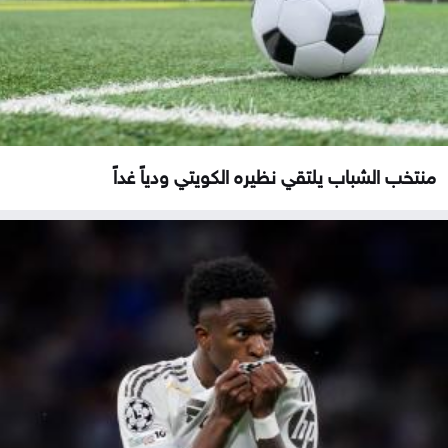
منتخب الشباب يلتقي نظيره الكويتي ودياً غداً