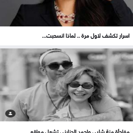
اسرار تكشف لاول مرة .. لماذا انسحبت...
مفاجأة منة شلبي واحمد الجنايني تشعل مواقع...