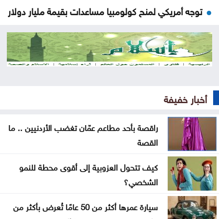
توجه أمريكي لمنح كولومبيا مساعدات بقيمة مليار دولار
كتلة حارة تضرب المملكة بهذا الموعد
لماذا لم تشارك مصر في اتفاق مكّة
اتفاقية مكة: مثلث الردع الجديد في المنطقة
أخبار خفيفة
نتائج التوجيهي على الأبواب .. التفاصيل والموعد
المتوقع لإعلانها
راقصة بأحد مطاعم عمّان تغضب الأردنيين .. ما
الدراسات تؤكد: الذكاء الاصطناعي تكنولوجيا بلا جدوى
القصة
تشابُك القيامة والنهوض في فلسطين وإسرائيل
كيف تتحول العزوبية إلى أقوى محطة للنمو
الشخصي؟
هزيمة ترامب في مفاوضات إيران
سيارة عمرها أكثر من 50 عامًا تُعرض بأكثر من
«حياد» لبنان إلى الانقسام الواضح حول إسرائيل