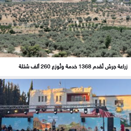
زراعة جرش تُقدم 1368 خدمة وتُوزع 260 ألف شتلة