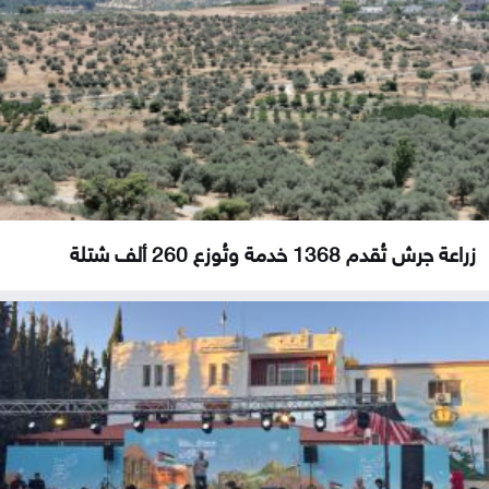
زراعة جرش تُقدم 1368 خدمة وتُوزع 260 ألف شتلة