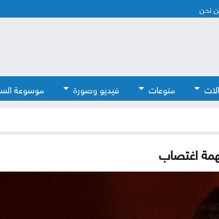
 نحن
لات
منوعات
فيديو وصورة
موسوعة الس
تهمة اغتصاب