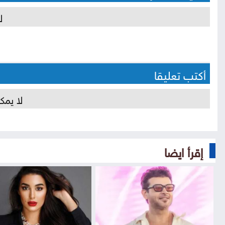
ل
أكتب تعليقا
لا يمك
إقرأ ايضا