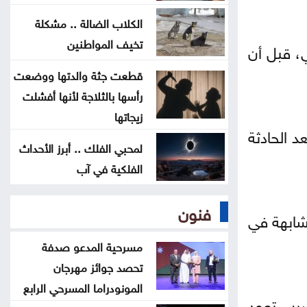
الدراسات تؤكد: الذكاء الاصطناعي
تكنولوجيا بلا جدوى
الكلاب الضالة .. مشكلة
تخيف المواطنين
ليلي، قبل أن
تشابُك القيامة والنهوض في
قطعت جثة والدتها ووضعت
فلسطين وإسرائيل
رأسها بالثلاجة لأنها أفشلت
زيجاتها
د الحادثة
لمحبي الفلك .. أبرز الأحداث
الفلكية في آب
فنون
شابهة في
مسرحية المدعو صدفة
تحصد جوائز مهرجان
المونودراما المسرحي الرابع
اب وضرب تعود