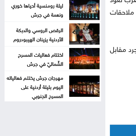
ليلة رومنسية أحياها خوري
 التي كانت مقررة في يونيو/حزيران 2025 بسبب ملاحقات
ونعمة في جرش
الرقص الروسي والدبكة
الأردنية يزينان الهيبودروم
رد مقابل
اختتام فعاليات المسرح
الشّماليّ في جرش
مهرجان جرش يختتم فعالياته
اليوم بليلة أردنية على
المسرح الجنوبي