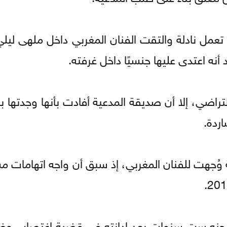
20، حين كانت الشابة تعمل نادلة والتقت الفنان المغربي داخل ملهى 
أنه اعتدى عليها جنسيًا داخل غرفته.
راضي، إلا أن صديقة المدعية أفادت بأنها وجدتها بع
ردة.
ُجهت للفنان المغربي، إذ سبق أن واجه اتهامات م
كمة فرنسية عام 2023 حكمًا بسجنه ست سنوات بعد إدانته في قضية اغتص