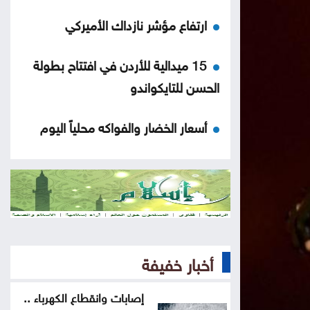
ارتفاع مؤشر نازداك الأميركي
15 ميدالية للأردن في افتتاح بطولة
الحسن للتايكواندو
أسعار الخضار والفواكه محلياً اليوم
خبر سار لسكان هذه المحافظات
ترامب: قرار وقف مشروع قاعة
الاحتفالات بالبيت الأبيض عار وخطر
قومي
أخبار خفيفة
القوات المسلحة اليمنية تنفذ عملية
إصابات وانقطاع الكهرباء ..