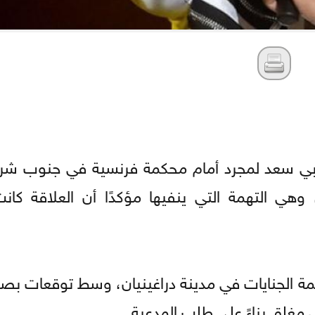
مغربي سعد لمجرد أمام محكمة فرنسية في جنوب شر
ى خلفية اتهامه باغتصاب شابة عام 2018، وهي التهمة التي ينفيها مؤكدًا أن العل
ن العمر 41 عامًا، أمام محكمة الجنايات في مدينة دراغينيان، وسط توقعات
مغلق بناءً على طلب المدعية.