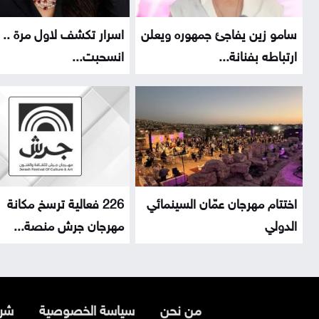
سامو زين يفاجئ جمهوره ويعلن
اسرار تكشف لاول مرة .. ل
ارتباطه بفنانة...
انسحبت...
اختتام مهرجان عمّان السينمائي
226 فعالية ترسخ مكانة
الدولي
مهرجان جرش منصة...
من نحن
سياسة الخصوصية
شرو