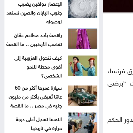
عسكرية ضد الحوثيين
الإعصار دولفين يضرب
جنوب اليابان والصين تستعد
توجه أمريكي لمنح كولومبيا مساعدات
لوصوله
بقيمة مليار دولار
راقصة بأحد مطاعم عمّان
تغضب الأردنيين .. ما القصة
كتلة حارة تضرب المملكة بهذا الموعد
كيف تتحول العزوبية إلى
لماذا لم تشارك مصر في اتفاق مكّة
أقوى محطة للنمو
ق فرنسا،
الشخصي؟
اتفاقية مكة: مثلث الردع الجديد في
اقة كانت “برضى
سيارة عمرها أكثر من 50
المنطقة
عامًا تُعرض بأكثر من مليون
جنيه في مصر .. ما القصة
نتائج التوجيهي على الأبواب ..
التفاصيل والموعد المتوقع لإعلانها
 بصدور الحكم
النمسا تسجل أعلى درجة
حرارة في تاريخها