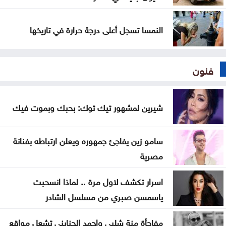
النمسا تسجل أعلى درجة حرارة في تاريخها
فنون
شيرين لمشهور تيك توك: بحبك وبموت فيك
سامو زين يفاجئ جمهوره ويعلن ارتباطه بفنانة
مصرية
اسرار تكشف لاول مرة .. لماذا انسحبت
ياسمسن صبري من مسلسل الشادر
مفاجأة منة شلبي واحمد الجنايني تشعل مواقع