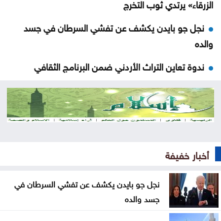
الزرقاء» يرتدي ثوب التخرج
نجل جو بايدن يكشف عن تفشي السرطان في جسد
والده
ندوة تعاين التراث الأردني ضمن البرنامج الثقافي
لمهرجان جرش
مستوطنون يهاجمون مسجدا بالضفة والجيش يعتقل 7
فلسطينيين
سوريا .. إحباط محاولة تهريب أسلحة وذخائر إلى لبنان
أخبار خفيفة
سيدات الجزائر يحققن إنجازا تاريخيا ببلوغ نصف نهائي
أمم إفريقيا
نجل جو بايدن يكشف عن تفشي السرطان في
جسد والده
شقة مهجورة في الرصيفة تثير شكاوى السكان ..