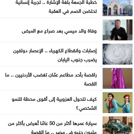
تفاصيل
خطبة الجمعة بلغة الإشارة .. تجربة إنسانية
تحتضن الصم في العقبة
السعودية واليمن وقطر ترحب ببيان مجلس الأمن إزاء
هجمات الحوثيين
وفاة والد ميسي بعد صراع مع المرض
المنتخب الوطني ت 20 يتغلب على نظيره الكويتي وديا
إصابات وانقطاع الكهرباء .. الإعصار دولفين
الصفدي والزياني يبحثان تطورات الأوضاع الإقليمية
يضرب جنوب اليابان
وسبل إنهاء التصعيد
راقصة بأحد مطاعم عمّان تغضب الأردنيين .. ما
اضطرابات جوية موسمية تضرب مناطق عربية خلال
القصة
الأيام المقبلة
كيف تتحول العزوبية إلى أقوى محطة للنمو
الشخصي؟
سيارة عمرها أكثر من 50 عامًا تُعرض بأكثر من
مليون جنيه في مصر .. ما القصة