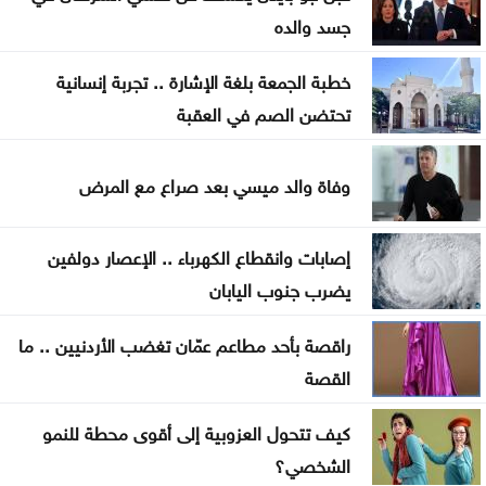
عطاءات بـ1.5مليون دينار لتأهيل طرق في مادبا
جسد والده
البدء بحملة لتعزيز السلامة المرورية أمام المدارس
خطبة الجمعة بلغة الإشارة .. تجربة إنسانية
62.1 مليون دينار أرباح مصفاة البترول
تحتضن الصم في العقبة
البابا يدعو إلى إنشاء ممرات إنسانية في السودان
وفاة والد ميسي بعد صراع مع المرض
العرموطي ينتقد غياب الحكومة عن جلسات النواب
إصابات وانقطاع الكهرباء .. الإعصار دولفين
يضرب جنوب اليابان
راقصة بأحد مطاعم عمّان تغضب الأردنيين .. ما
القصة
كيف تتحول العزوبية إلى أقوى محطة للنمو
الشخصي؟