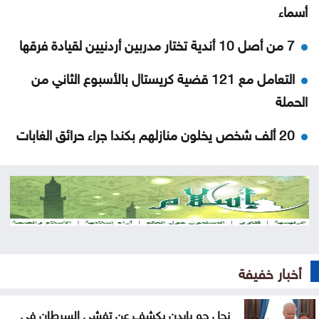
أسماء
7 من أصل 10 أندية تختار مدربين أردنيين لقيادة فرقها
التعامل مع 121 قضية كريستال بالأسبوع الثاني من
الحملة
20 ألف شخص يخلون منازلهم بكندا جراء حرائق الغابات
سند .. إتاحة الاستعلام عن نتائج التوجيهي بطريقتين
مقتل مدنيين وعسكرين بهجمات للحوثيين في اليمن
رسالة من حماس إلى الولايات المتحدة
المحافظة يرعى احتفال اليرموك بتخريج طلبة الدراسات
أخبار خفيفة
العليا .. صور
نجل جو بايدن يكشف عن تفشي السرطان في