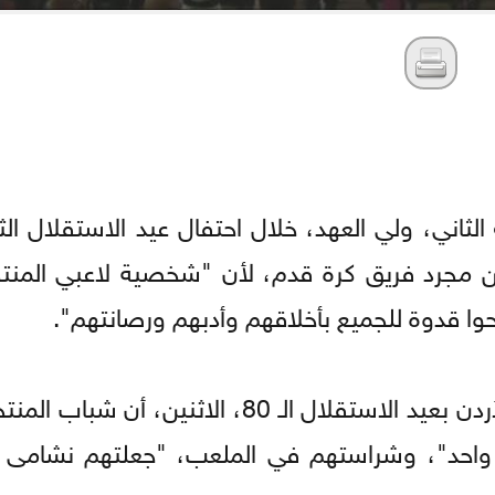
ثاني، ولي العهد، خلال احتفال عيد الاستقلال الثم
من مجرد فريق كرة قدم، لأن "شخصية لاعبي المن
ا قدوة للجميع بأخلاقهم وأدبهم ورصانتهم".
وأضاف سموه، في كلمة تحفيزية في احتفال الأردن بعيد الاستقلال الـ 80، الا
 واحد"، وشراستهم في الملعب، "جعلتهم نشامى