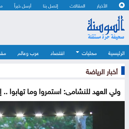
الأخبار
المقالات
إتصل بنا
أرسل خبراً
من
الرئيسية
محليات
اقتصاد
عرب وعالم
مقا
أخبار الرياضة
ولي العهد للنشامى: استمروا وما تهابوا .. إ