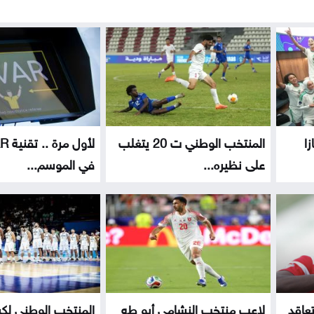
زا
المنتخب الوطني ت 20 يتغلب
على نظيره...
في الموسم...
عاقد
لاعب منتخب النشامى أبو طه
المنتخب الوطني لكر