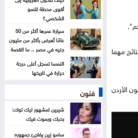
أقوى محطة للنمو
تفسير حلم الصلاة في المنام
الشخصي؟
م".
تفسير الحلم بعضة الكلب
سيارة عمرها أكثر من 50
عامًا تُعرض بأكثر من مليون
أسماء بنات أجنبية غريبة بمعانٍ مميزة
جنيه في مصر .. ما القصة
ائج مهما
وعصرية
النمسا تسجل أعلى درجة
حرارة في تاريخها
ن الأردن
فنون
شيرين لمشهور تيك توك:
بحبك وبموت فيك
سامو زين يفاجئ جمهوره