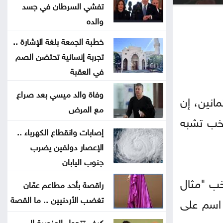
التجريبي لخطوط جديدة
تفشي السرطان في جسد
والده
السعودية: إخماد حريق في منشأة
خطبة الجمعة بلغة الإشارة ..
أرامكو بجيزان بلا إصابات
تجربة إنسانية تحتضن الصم
في العقبة
حرائق الغابات تجبر 20 ألف شخص
وفاة والد ميسي بعد صراع
على إخلاء منازلهم في كندا
انين، إن
مع المرض
تخب تشبه
إدارة الترخيص تبدأ بخدمة حجز مواعيد
إصابات وانقطاع الكهرباء ..
الفحص العملي إلكترونيا
الإعصار دولفين يضرب
جنوب اليابان
ارتفاع طفيف على الحرارة اليوم ..
ثنين، أن شباب المنتخب "مثال
وكتلة حارة تقترب من المملكة الاثنين
راقصة بأحد مطاعم عمّان
تغضب الأردنيين .. ما القصة
 اسم على
تفسير الحلم بالذباب
كيف تتحول العزوبية إلى