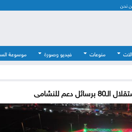
 نحن
لات
منوعات
فيديو وصورة
موسوعة الس
 دعم للنشامى