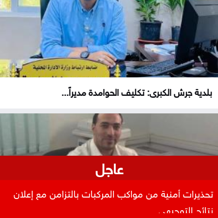
بلدية جرش الكبرى: تكليف الحوامدة مديراً...
عاجل
استقرار أسعار الذهب في السوق المحلية الأحد
تحذيرات أمنية من مواكب المركبات بالتزامن مع إعلان
نتائج التوجيهي