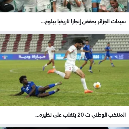
سيدات الجزائر يحققن إنجازا تاريخيا ببلوغ...
المنتخب الوطني ت 20 يتغلب على نظيره...