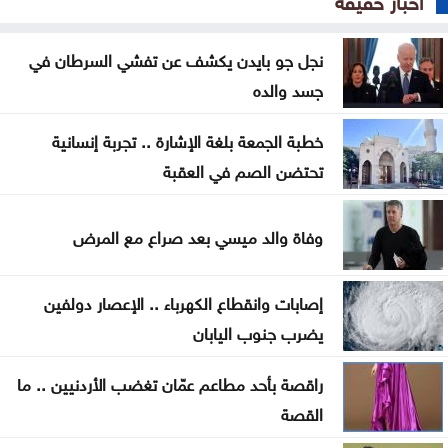
النازحين بغزة
نجل جو بايدن يكشف عن تفشي السرطان في
الاحتلال يوسّع الاستيطان بإقرار 627 وحدة جديدة برام
جسد والده
الله والبيرة
خطبة الجمعة بلغة الإشارة .. تجربة إنسانية
الحكومة تطرح 100 فرصة استثمارية وتطوّر 3 مشاريع
تحتضن الصم في العقبة
بالشراكة مع القطاع الخاص
إيران تشترط ستة بنود لإعادة فتح هرمز وواشنطن
وفاة والد ميسي بعد صراع مع المرض
تراقب التنفيذ
إصابات وانقطاع الكهرباء .. الإعصار دولفين
تركيا ترجّح انضمام مصر لاتفاق الدفاع الثلاثي مع الرياض
يضرب جنوب اليابان
وإسلام آباد
راقصة بأحد مطاعم عمّان تغضب الأردنيين .. ما
الجزائر والمغرب يتأهلان إلى كأس العالم للسيدات
القصة
85% من الخدمات الحكومية جرى رقمنتها حتى منتصف