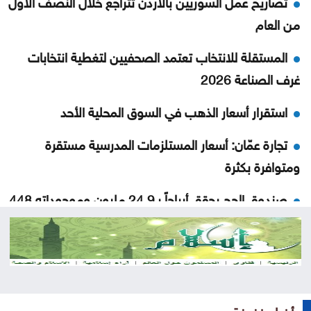
تصاريح عمل السوريين بالأردن تتراجع خلال النصف الأول
من العام
المستقلة للانتخاب تعتمد الصحفيين لتغطية انتخابات
غرف الصناعة 2026
استقرار أسعار الذهب في السوق المحلية الأحد
تجارة عمّان: أسعار المستلزمات المدرسية مستقرة
ومتوافرة بكثرة
صندوق الحج يحقق أرباحاً بـ24.9 مليون وموجوداته 448
مليوناً
تحذيرات أمنية من مواكب المركبات بالتزامن مع إعلان
نتائج التوجيهي
جيش الاحتلال يواصل نسف المنازل واستهداف خيام
أخبار خفيفة