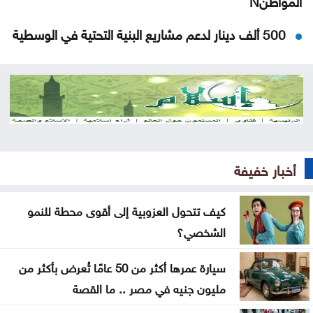
500 ألف دينار لدعم مشاريع البنية التحتية في الوسطية
بشيكطاش يعود من التشيك بفوز ثمين في ذهاب
تمهيدي الدوري الأوروبي
أوغندا توافق على نشر وحدة من جيشها في غزة
إسطنبول .. ثالث أكبر سفينة رافعات بالعالم تمر عبر
أخبار خفيفة
مضيق البوسفور
الأردن يدين التفجير الإرهابي الذي استهدف حافلة في
كيف تتحول العزوبية إلى أقوى محطة للنمو
جرمانا بريف دمشق
الشخصي؟
غوتيريش يدعو روسيا وأوكرانيا إلى تجنب استهداف
سيارة عمرها أكثر من 50 عامًا تُعرض بأكثر من
المدنيين
مليون جنيه في مصر .. ما القصة