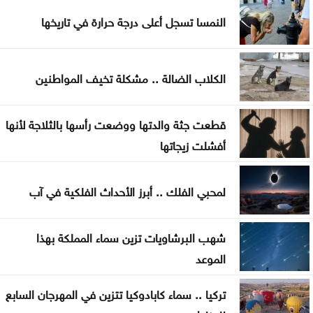
المواصفات والمقاييس: 25% من المنتجات تحمل
النمسا تسجل أعلى درجة حرارة في تاريخها
علامات تجارية مقلدة
الدفاع اليمنية تؤكد سقوط قتلى وجرحى في هجوم
الكلاب الضالة .. مشكلة تخيف المواطنين
حوثي وتتوعد بالرد
تغيير مسار 49 سفينة وتعطيل سفينتين ضمن عمليات
قطعت جثة والدتها ووضعت رأسها بالثلاجة لأنها
فرض الحصار على إيران
أفشلت زيجاتها
المواصفات والمقاييس: لا شكاوى بشأن أسطوانات
لمحبي الفلك .. أبرز الأحداث الفلكية في آب
الغاز الجديدة
شهب البرشاويات تزين سماء المملكة بهذا
الموعد
تركيا .. سماء كابادوكيا تتزين في المهرجان السابع