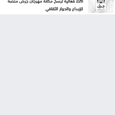
226 فعالية ترسخ مكانة مهرجان جرش منصة
للإبداع والحوار الثقافي