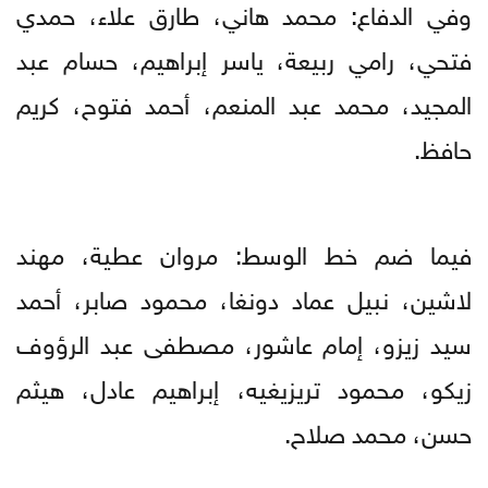
وفي الدفاع: محمد هاني، طارق علاء، حمدي
فتحي، رامي ربيعة، ياسر إبراهيم، حسام عبد
المجيد، محمد عبد المنعم، أحمد فتوح، كريم
حافظ.
فيما ضم خط الوسط: مروان عطية، مهند
لاشين، نبيل عماد دونغا، محمود صابر، أحمد
سيد زيزو، إمام عاشور، مصطفى عبد الرؤوف
زيكو، محمود تريزيغيه، إبراهيم عادل، هيثم
حسن، محمد صلاح.