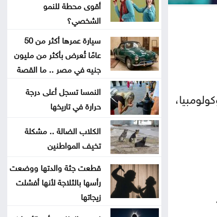
أقوى محطة للنمو
إنجازات التنمية الاجتماعية لشهر تموز
الشخصي؟
.. تقرير
سيارة عمرها أكثر من 50
عامًا تُعرض بأكثر من مليون
دعوة للأردنيين الراغبين بالاستفادة من
جنيه في مصر .. ما القصة
خدمات الضمان الإلكترونية
النمسا تسجل أعلى درجة
كولومبيا،
ضبط بئر مخالفة واعتداءات على المياه
حرارة في تاريخها
بوادي السير ومعان
الكلاب الضالة .. مشكلة
تخيف المواطنين
افتتاح مركز الخدمات الحكومي في
عجلون
قطعت جثة والدتها ووضعت
رأسها بالثلاجة لأنها أفشلت
إغلاق باب التسجيل للمشاركة في
زيجاتها
معرض الكتاب