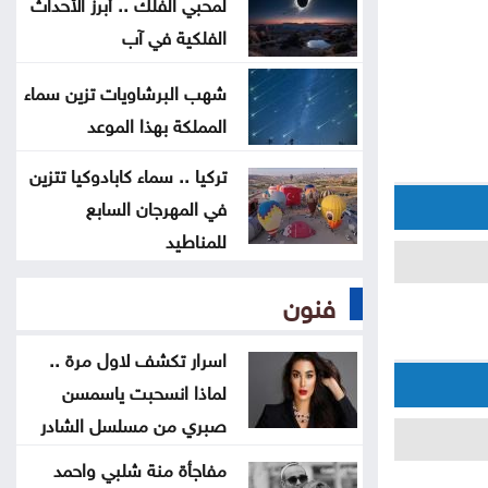
لمحبي الفلك .. أبرز الأحداث
الفلكية في آب
فيدان يستنكر الهجمات الإسرائيلية
على سوريا
شهب البرشاويات تزين سماء
المملكة بهذا الموعد
السعايدة يبحث مع علاوي تعزيز
التعاون البرلماني
تركيا .. سماء كابادوكيا تتزين
في المهرجان السابع
كيف تتحول العزوبية إلى أقوى محطة
للمناطيد
للنمو الشخصي؟
فنون
اسرار تكشف لاول مرة ..
لماذا انسحبت ياسمسن
صبري من مسلسل الشادر
مفاجأة منة شلبي واحمد