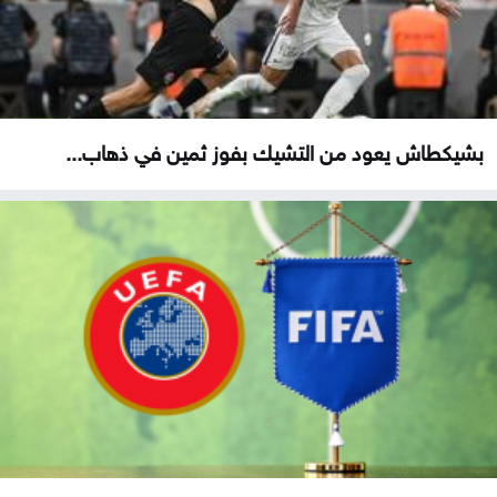
بشيكطاش يعود من التشيك بفوز ثمين في ذهاب...