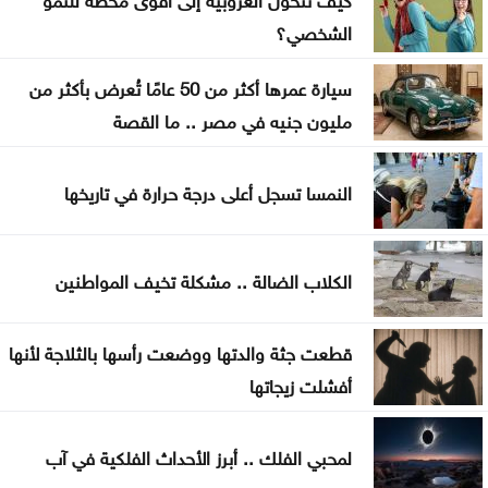
لا تغيير على موعد العودة للمدارس
الشخصي؟
تركيا والسعودية وباكستان تعتزم توقيع اتفاقية دفاع
سيارة عمرها أكثر من 50 عامًا تُعرض بأكثر من
مشترك
مليون جنيه في مصر .. ما القصة
النفط يرتفع 3 دولارات مع دراسة إيران حظر عبور سفن
أميركية وإسرائيلية مضيق هرمز
النمسا تسجل أعلى درجة حرارة في تاريخها
ترامب يوقع أمرا تنفيذيا يهدف لتقييد حق اكتساب
الجنسية الأميركية بالولادة
الكلاب الضالة .. مشكلة تخيف المواطنين
التحالف بقيادة السعودية: إصابة 11 مدنيا في نجران جراء
قطعت جثة والدتها ووضعت رأسها بالثلاجة لأنها
هجمات حوثية
أفشلت زيجاتها
لمحبي الفلك .. أبرز الأحداث الفلكية في آب