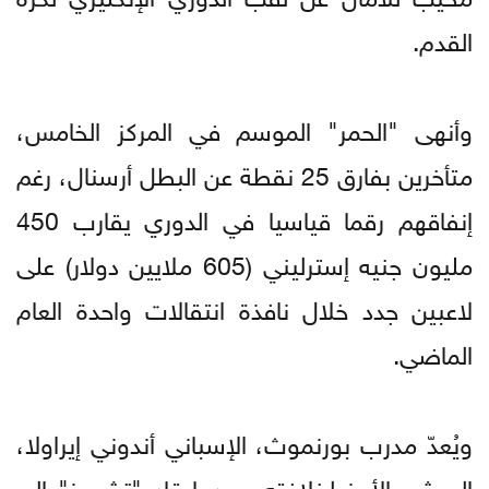
القدم.
وأنهى "الحمر" الموسم في المركز الخامس،
متأخرين بفارق 25 نقطة عن البطل أرسنال، رغم
إنفاقهم رقما قياسيا في الدوري يقارب 450
مليون جنيه إسترليني (605 ملايين دولار) على
لاعبين جدد خلال نافذة انتقالات واحدة العام
الماضي.
ويُعدّ مدرب بورنموث، الإسباني أندوني إيراولا،
المرشح الأبرز لخلافته، بعدما قاد "تشيريز" إلى