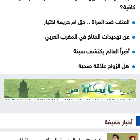
كافية؟
العنف ضد المرأة .. حق ام جريمة اختيار
عن تهديدات المناخ في المغرب العربي
أخيراً العالم يكتشف سبتة
هل الزواج علاقة صحية
من كريم خان إلى بيدرو سانشيز… كلفة الوقوف مع
فلسطين
جون إسبوزيتو ومجتمعات الإسلام: أحد آخر النبلاء
دراسة حديثة: التحدث بأكثر من لغة يبطئ الشيخوخة
أخبار خفيفة
البيولوجية للدماغ
كيف تتحول العزوبية إلى أقوى محطة للنمو