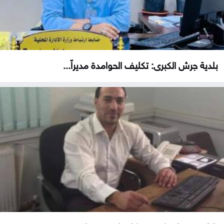
بلدية جرش الكبرى: تكليف الحوامدة مديراً...