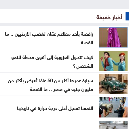
فينيسيوس جونيور يمدد عقده مع ريال مدريد
أخبار خفيفة
ارتفاع عدد إصابات إيبولا إلى أكثر من 4 آلاف بالكونغو
راقصة بأحد مطاعم عمّان تغضب الأردنيين .. ما القصة
راقصة بأحد مطاعم عمّان تغضب الأردنيين .. ما
القصة
تراجع حركة الملاحة عبر مضيق هرمز
كيف تتحول العزوبية إلى أقوى محطة للنمو
تايلاند .. مقتل وإصابة أكثر من 22 شخصاً بحادث إطلاق
الشخصي؟
نار داخل مدرسة
سيارة عمرها أكثر من 50 عامًا تُعرض بأكثر من
التعاون الخليجي يقف بصف السعودية في مواجهة
مليون جنيه في مصر .. ما القصة
اعتداءات الحوثيين
النمسا تسجل أعلى درجة حرارة في تاريخها