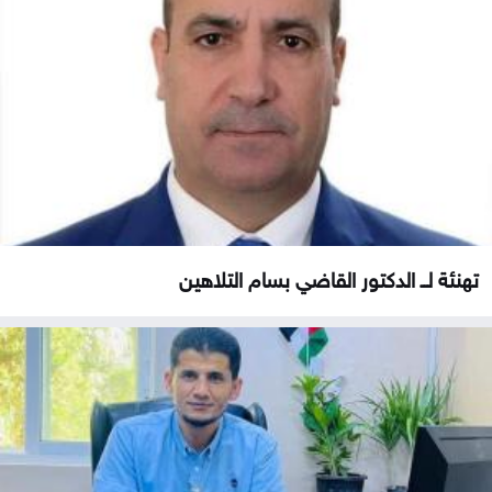
تهنئة لــ الدكتور القاضي بسام التلاهين