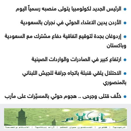
الرئيس الجديد لكولومبيا يتولى منصبه رسمياً اليوم
الأردن يدين الاعتداء الحوثي في نجران بالسعودية
إردوغان بجدة لتوقيع اتفاقية دفاع مشترك مع السعودية
وباكستان
ارتفاع كبير في الصادرات والواردات الصينية
الاحتلال يلقي قنبلة باتجاه جرافة للجيش اللبناني
بالمنصوري
خلّف قتلى وجرحى .. هجوم حوثي بالمسيّرات على مأرب
العثور على جثة شخص داخل حفرة في الكورة
الاحتلال يقصف بلدة ميس الجبل جنوبي لبنان