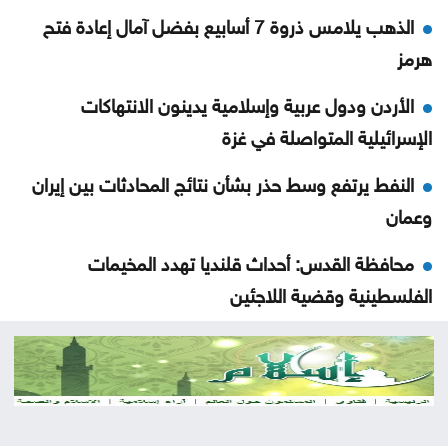
الذهب يلامس ذروة 7 أسابيع بفضل آمال إعادة فتح
هرمز
الأردن ودول عربية وإسلامية يدينون الانتهاكات
الإسرائيلية المتواصلة في غزة
النفط يرتفع وسط حذر بشأن نتائج المحادثات بين إيران
وعمان
محافظة القدس: أحداث قلنديا تهدد المخيمات
الفلسطينية وقضية اللاجئين
الاحتلال يعتقل ويحقق ميدانيا مع أكثر من 60 فلسطينيا
من مخيم قلنديا
قلنديا تحت الحصار .. الرئاسة الفلسطينية تحذر من