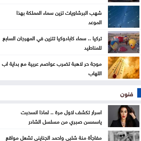
بداية العام
شهب البرشاويات تزين سماء المملكة بهذا
الموعد
سلسلة غارات إسرائيلية على جنوب لبنان تزامنا مع
استمرار مفاوضات روما
تركيا .. سماء كابادوكيا تتزين في المهرجان السابع
للمناطيد
الوصاية الهاشمية تحظى بإجماع عربي وإسلامي في
اجتماع عمّان
موجة حر لاهبة تضرب عواصم عربية مع بداية اب
اللهاب
فنون
اسرار تكشف لاول مرة .. لماذا انسحبت
ياسمسن صبري من مسلسل الشادر
مفاجأة منة شلبي واحمد الجنايني تشعل مواقع