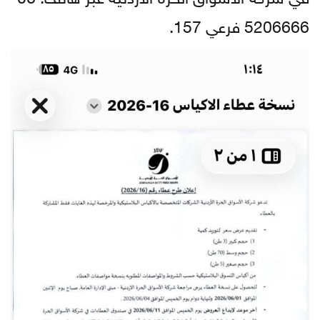
5206666 فرعي 157.