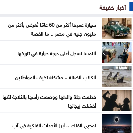
مخطط يستهدف المخيمات
أخبار خفيفة
وزير الاقتصاد الرقمي يفتتح المركز التكنولوجي منصة
الشمال في إربد
سيارة عمرها أكثر من 50 عامًا تُعرض بأكثر من
مليون جنيه في مصر .. ما القصة
بيان صادر عن اللجنة النقابية للعاملين في شركة البوتاس
العربية
النمسا تسجل أعلى درجة حرارة في تاريخها
ندوة بعنوان المفرق .. عروس البادية ودورها في بناء
السردية الأردنية الأحد
الكلاب الضالة .. مشكلة تخيف المواطنين
عمان الاهلية بطلة الجامعات الأردنية في الكراتيه للطلاب
ووصيفه البطولة للطالبات .. صور
قطعت جثة والدتها ووضعت رأسها بالثلاجة لأنها
أفشلت زيجاتها
سياحة عجلون تطلق رحلات برنامج أردننا جنة إلى مختلف
مناطق المملكة
لمحبي الفلك .. أبرز الأحداث الفلكية في آب
صادرات عمّان الصناعية تكسر حاجز 4 مليارات دينار منذ