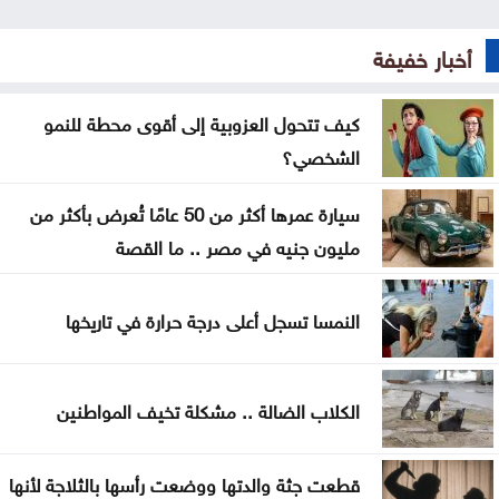
كيف يصيغ قانون العفو العام معادلة السلم المجتمعي
أخبار خفيفة
كهرباء إربد تطلق خدماتها الإلكترونية عبر تطبيقها الذكي
و«سند»
كيف تتحول العزوبية إلى أقوى محطة للنمو
النائب الكباريتي يُثمن مواقف الملك تجاه القدس
الشخصي؟
عطاء حكومي لتعزيز مخزون النفط
سيارة عمرها أكثر من 50 عامًا تُعرض بأكثر من
مليون جنيه في مصر .. ما القصة
حفيدة كبير العسكر تعتلي منصة الحق
الثقة واليقين بعد الثبات أولا
النمسا تسجل أعلى درجة حرارة في تاريخها
الكلاب الضالة .. مشكلة تخيف المواطنين
قطعت جثة والدتها ووضعت رأسها بالثلاجة لأنها