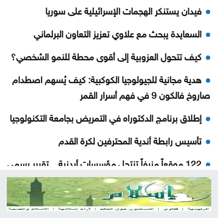
فيدان يستنكر الهجمات الإسرائيلية على سوريا
السعايدة يبحث مع علاوي تعزيز التعاون البرلماني
كيف تتحول العزوبية إلى أقوى محطة للنمو الشخصي؟
هدية مجانية للجيولوجيا الكوكبية: كيف يُسهم اصطدام
صاروخ فالكون 9 في فهم أسرار القمر
إطلاق برنامج الدكتوراه في التمريض بجامعة التكنولوجيا
تأسيس رابطة أندية المحترفين لكرة القدم
122 موقعاً مزيفاً تنتحل مؤسسات أردنية .. تقرير رسمي
يكشف أخطر أبواب الاختراق
ضبط أربع حقائب تحتوي على كميات كبيرة من المخدرات