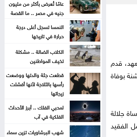
عامًا تُعرض بأكثر من مليون
الاحتلال يعتقل ويحقق ميدانيا مع أكثر
جنيه في مصر .. ما القصة
من 60 فلسطينيا من مخيم قلنديا
النمسا تسجل أعلى درجة
حرارة في تاريخها
قلنديا تحت الحصار .. الرئاسة
الفلسطينية تحذر من مخطط يستهدف
الكلاب الضالة .. مشكلة
المخيمات
عهد، قدم
تخيف المواطنين
نة بوفاة
قطعت جثة والدتها ووضعت
وزير الاقتصاد الرقمي يفتتح المركز
رأسها بالثلاجة لأنها أفشلت
التكنولوجي منصة الشمال في إربد
زيجاتها
بيان صادر عن اللجنة النقابية للعاملين
لمحبي الفلك .. أبرز الأحداث
اة جلالة
في شركة البوتاس العربية
الفلكية في آب
ل الفقيد
ندوة بعنوان المفرق .. عروس البادية
شهب البرشاويات تزين سماء