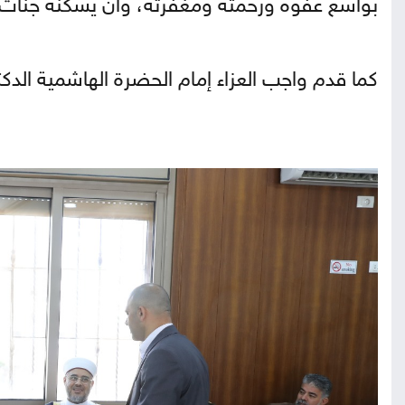
بواسع عفوه ورحمته ومغفرته، وأن يسكنه جنات ا
كما قدم واجب العزاء إمام الحضرة الهاشمية الدكتو