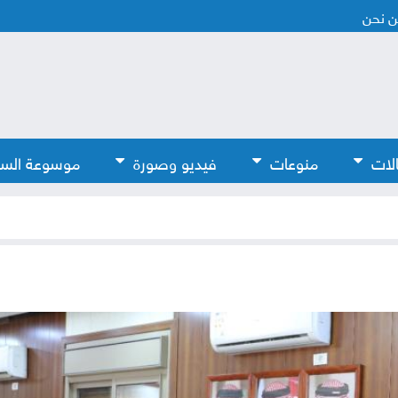
 نحن
لات
منوعات
فيديو وصورة
موسوعة الس