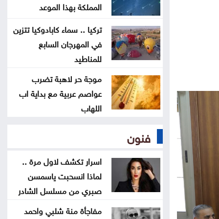
ودورها في بناء السردية الأردنية الأحد
المملكة بهذا الموعد
تركيا .. سماء كابادوكيا تتزين
عمان الاهلية بطلة الجامعات الأردنية
في المهرجان السابع
في الكراتيه للطلاب ووصيفه البطولة
للمناطيد
للطالبات .. صور
موجة حر لاهبة تضرب
عواصم عربية مع بداية اب
سياحة عجلون تطلق رحلات برنامج
اللهاب
أردننا جنة إلى مختلف مناطق المملكة
فنون
صادرات عمّان الصناعية تكسر حاجز 4
مليارات دينار منذ بداية العام
اسرار تكشف لاول مرة ..
لماذا انسحبت ياسمسن
صبري من مسلسل الشادر
مفاجأة منة شلبي واحمد