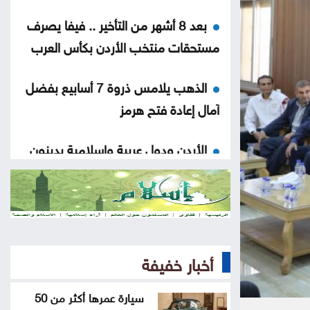
بعد 8 أشهر من التأخير .. فيفا يصرف
مستحقات منتخب الأردن بكأس العرب
الذهب يلامس ذروة 7 أسابيع بفضل
آمال إعادة فتح هرمز
الأردن ودول عربية وإسلامية يدينون
الانتهاكات الإسرائيلية المتواصلة في غزة
النفط يرتفع وسط حذر بشأن نتائج
المحادثات بين إيران وعمان
أخبار خفيفة
محافظة القدس: أحداث قلنديا تهدد
المخيمات الفلسطينية وقضية اللاجئين
سيارة عمرها أكثر من 50