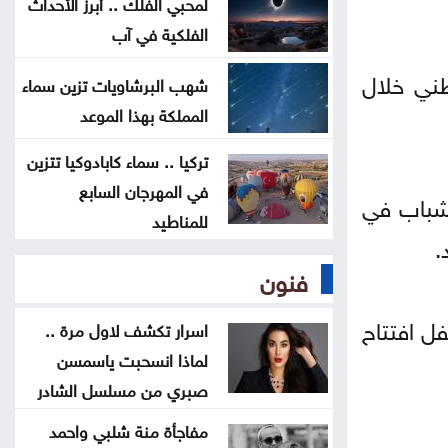
لمحبي الفلك .. أبرز الأحداث
في فهم أسرار القمر
الفلكية في آب
إطلاق برنامج الدكتوراه في التمريض
طني خلال
شهب البرشاويات تزين سماء
بجامعة التكنولوجيا
المملكة بهذا الموعد
تأسيس رابطة أندية المحترفين لكرة
تركيا .. سماء كابادوكيا تتزين
في المهرجان السابع
القدم
لشباب في
للمناطيد
.
122 موقعاً مزيفاً تنتحل مؤسسات
فنون
أردنية .. تقرير رسمي يكشف أخطر أبواب
الاختراق
ا من حفل افتتاح
اسرار تكشف لاول مرة ..
لماذا انسحبت ياسمسن
صبري من مسلسل الشادر
مفاجأة منة شلبي واحمد