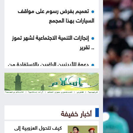
تعميم بفرض رسوم على مواقف
السيارات بهذا المجمع
إنجازات التنمية الاجتماعية لشهر تموز
.. تقرير
دعوة للأردنيين الراغبين بالاستفادة من
خدمات الضمان الإلكترونية
ضبط بئر مخالفة واعتداءات على المياه
بوادي السير ومعان
أخبار خفيفة
افتتاح مركز الخدمات الحكومي في
عجلون
كيف تتحول العزوبية إلى