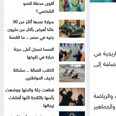
أقوى محطة للنمو
إغلاق باب التسجيل للمشاركة في
الشخصي؟
معرض الكتاب
سيارة عمرها أكثر من 50
عامًا تُعرض بأكثر من مليون
فيدان يستنكر الهجمات الإسرائيلية
جنيه في مصر .. ما القصة
على سوريا
النمسا تسجل أعلى درجة
اريخية في
السعايدة يبحث مع علاوي تعزيز
حرارة في تاريخها
ضافة إلى
التعاون البرلماني
الكلاب الضالة .. مشكلة
تخيف المواطنين
كيف تتحول العزوبية إلى أقوى محطة
للنمو الشخصي؟
قطعت جثة والدتها ووضعت
 والرياضة
رأسها بالثلاجة لأنها أفشلت
هدية مجانية للجيولوجيا الكوكبية:
الجماهير
زيجاتها
كيف يُسهم اصطدام صاروخ فالكون 9