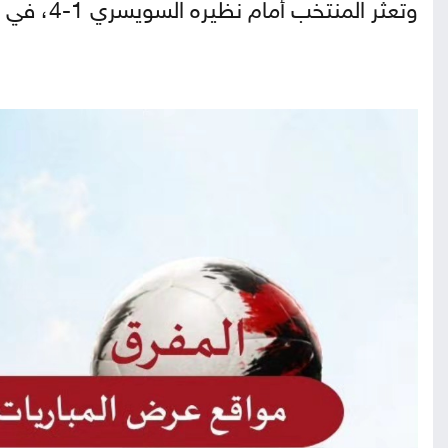
وتعثر المنتخب أمام نظيره السويسري 1-4، في اللقاء الودي الذي أقيم الأحد، على ملعب "كيبون"