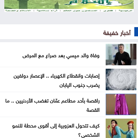
الأردن يدين الهجوم الإيراني على ناقلة إماراتية في هرمز
حماس تؤكد استعدادها لتنفيذ اتفاق غزة شرط التزام
إسرائيل به
أخبار خفيفة
الحكومة تواصل تنفيذ 343 مشروعاً لدعم التحديث
الاقتصادي
وفاة والد ميسي بعد صراع مع المرض
فشل أمريكا وحلف مكة الجديد
إصابات وانقطاع الكهرباء .. الإعصار دولفين
عراقجي: اتفاق وشيك مع عُمان لفتح مسار ملاحي جديد
يضرب جنوب اليابان
عبر هرمز
راقصة بأحد مطاعم عمّان تغضب الأردنيين .. ما
العراق يناقش مع إيران ترتيبات تصدير النفط
القصة
ماذا يحدث لدماغك عند تناول الفول السوداني يوميًا؟
كيف تتحول العزوبية إلى أقوى محطة للنمو
كيف يخدعنا الذكاء الاصطناعي بمخرجات مصقولة بلا
الشخصي؟