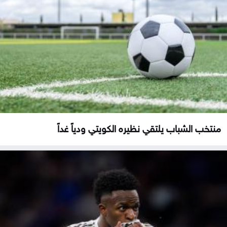
منتخب الشباب يلتقي نظيره الكويتي ودياً غداً