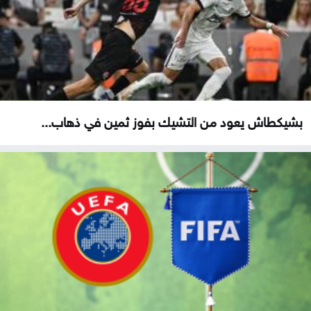
بشيكطاش يعود من التشيك بفوز ثمين في ذهاب...