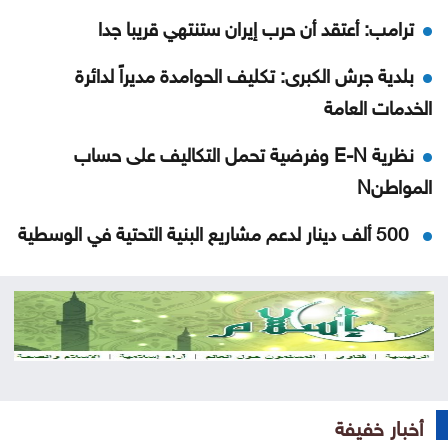
ترامب: أعتقد أن حرب إيران ستنتهي قريبا جدا
بلدية جرش الكبرى: تكليف الحوامدة مديراً لدائرة
الخدمات العامة
نظرية E-N وفرضية تحمل التكاليف على حساب
المواطنN
500 ألف دينار لدعم مشاريع البنية التحتية في الوسطية
بشيكطاش يعود من التشيك بفوز ثمين في ذهاب
تمهيدي الدوري الأوروبي
أوغندا توافق على نشر وحدة من جيشها في غزة
إسطنبول .. ثالث أكبر سفينة رافعات بالعالم تمر عبر
أخبار خفيفة
مضيق البوسفور