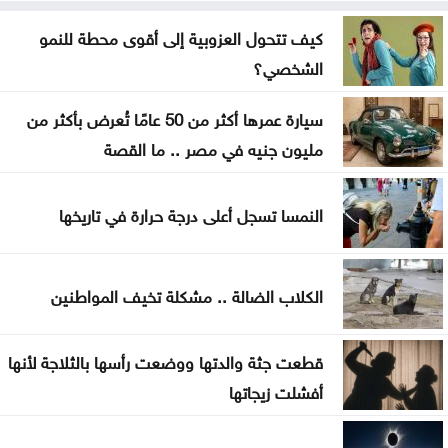
الأردن يدين التفجير الإرهابي الذي استهدف حافلة في
كيف تتحول العزوبية إلى أقوى محطة للنمو
جرمانا بريف دمشق
الشخصي؟
غوتيريش يدعو روسيا وأوكرانيا إلى تجنب استهداف
سيارة عمرها أكثر من 50 عامًا تُعرض بأكثر من
المدنيين
مليون جنيه في مصر .. ما القصة
المواصفات والمقاييس: 25% من المنتجات تحمل
النمسا تسجل أعلى درجة حرارة في تاريخها
علامات تجارية مقلدة
الدفاع اليمنية تؤكد سقوط قتلى وجرحى في هجوم
الكلاب الضالة .. مشكلة تخيف المواطنين
حوثي وتتوعد بالرد
تغيير مسار 49 سفينة وتعطيل سفينتين ضمن عمليات
قطعت جثة والدتها ووضعت رأسها بالثلاجة لأنها
فرض الحصار على إيران
أفشلت زيجاتها
المواصفات والمقاييس: لا شكاوى بشأن أسطوانات