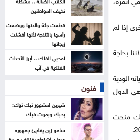
في أنقرة،
الكلاب الضالة .. مشكلة
حين تصبح المدرسة ملجأً
تخيف المواطنين
لاعب منتخب النشامى أبو طه ينضم
رى إذا لم
قطعت جثة والدتها ووضعت
لنادي نيوم السعودي
رأسها بالثلاجة لأنها أفشلت
زيجاتها
المنتخب الوطني لكرة السلة في
نا بحاجة
لمحبي الفلك .. أبرز الأحداث
المجموعة الثانية بدورة الألعاب الآسيوية
الفلكية في آب
ته الودية
فنون
هي الدول
شيرين لمشهور تيك توك:
بحبك وبموت فيك
أعلن في 3 يونيو أن المكسيك منحت
سامو زين يفاجئ جمهوره
ويعلن ارتباطه بفنانة مصرية