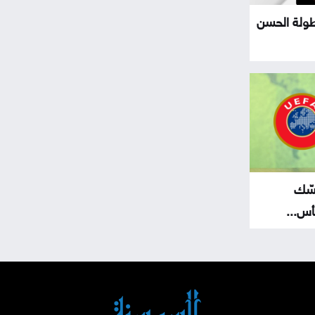
ولة الحسن
مسّك
س...