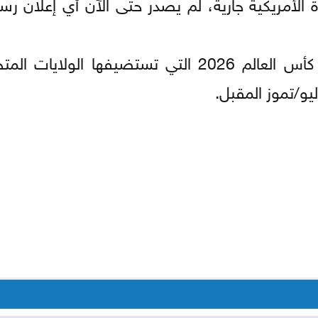
 الأمريكية جارية، لم يصدر حتى الآن أي إعلان ر
وتنطلق النسخة الثالثة والعشرون من نهائيات كأس العالم 2026 التي تستضيفها 