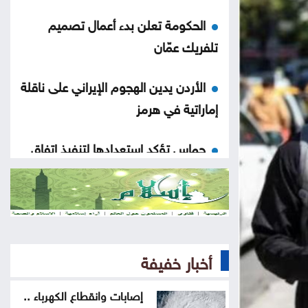
الحكومة تعلن بدء أعمال تصميم
تلفريك عمّان
الأردن يدين الهجوم الإيراني على ناقلة
إماراتية في هرمز
حماس تؤكد استعدادها لتنفيذ اتفاق
غزة شرط التزام إسرائيل به
الحكومة تواصل تنفيذ 343 مشروعاً
لدعم التحديث الاقتصادي
أخبار خفيفة
فشل أمريكا وحلف مكة الجديد
إصابات وانقطاع الكهرباء ..