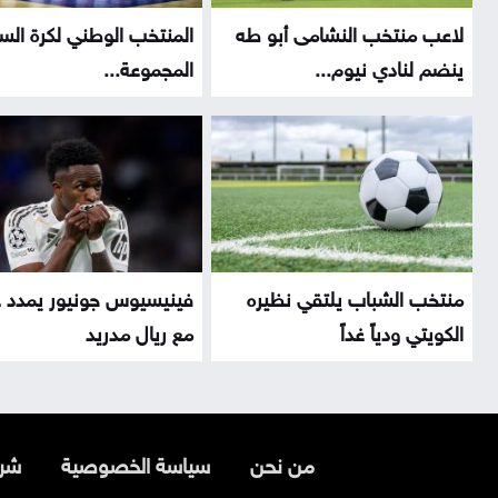
لاعب منتخب النشامى أبو طه
المنتخب الوطني لكرة الس
ينضم لنادي نيوم...
المجموعة...
منتخب الشباب يلتقي نظيره
فينيسيوس جونيور يمدد 
الكويتي ودياً غداً
مع ريال مدريد
من نحن
سياسة الخصوصية
شرو