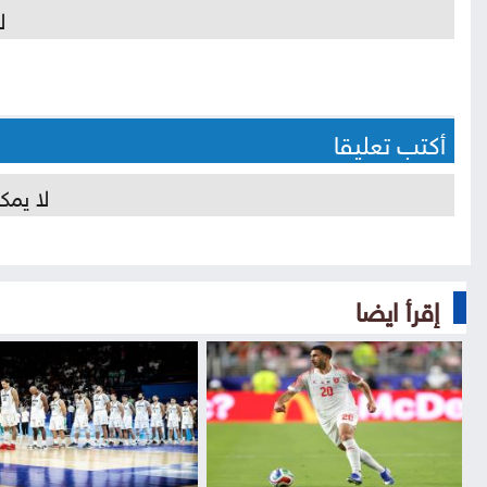
ل
أكتب تعليقا
لا يمك
إقرأ ايضا