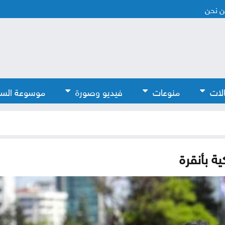
 نحن
لات
منوعات
فيديو وصورة
موسوعة الس
ية بأنقرة