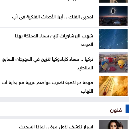
هل تأكل البطيخ مع الخبز؟ خبراء يوضحون ما قد يحدث
لمحبي الفلك .. أبرز الأحداث الفلكية في آب
لجسمك
شهب البرشاويات تزين سماء المملكة بهذا
الموعد
تركيا .. سماء كابادوكيا تتزين في المهرجان السابع
للمناطيد
موجة حر لاهبة تضرب عواصم عربية مع بداية اب
اللهاب
فنون
اسرار تكشف لاول مرة .. لماذا انسحبت