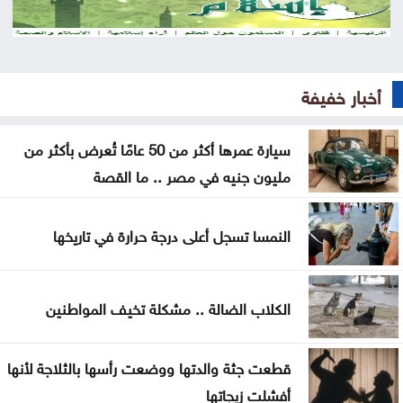
العالمية عن إنفانتينو؟
إسبانيا تسعى لاستضافة نهائي مونديال 2030 بدلًا من
المغرب
أخبار خفيفة
سيارة عمرها أكثر من 50 عامًا تُعرض بأكثر من مليون
سيارة عمرها أكثر من 50 عامًا تُعرض بأكثر من
جنيه في مصر .. ما القصة
مليون جنيه في مصر .. ما القصة
نقص الشرائح يلاحق آبل .. هل تتأثر أجهزة آيفون وماك؟
النمسا تسجل أعلى درجة حرارة في تاريخها
هل أصبحت الهواتف القابلة للطي مملة؟
5 إشارات قد يرسلها القلب قبل الجلطة .. لا تتجاهلها
الكلاب الضالة .. مشكلة تخيف المواطنين
العدو الخفي للمسافرين .. لماذا يرهقك اختلاف التوقيت
قطعت جثة والدتها ووضعت رأسها بالثلاجة لأنها
وداعا لعسر الهضم .. طرق منزلية بسيطة تمنح معدتك
أفشلت زيجاتها
الراحة