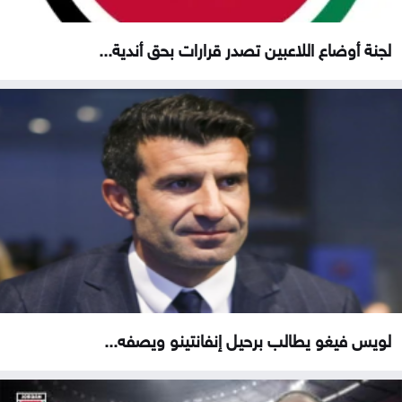
لجنة أوضاع اللاعبين تصدر قرارات بحق أندية...
لويس فيغو يطالب برحيل إنفانتينو ويصفه...