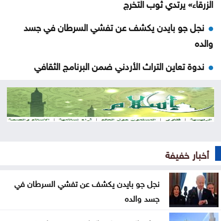
الزرقاء» يرتدي ثوب التخرج
نجل جو بايدن يكشف عن تفشي السرطان في جسد
والده
ندوة تعاين التراث الأردني ضمن البرنامج الثقافي
لمهرجان جرش
مستوطنون يهاجمون مسجدا بالضفة والجيش يعتقل 7
فلسطينيين
سوريا .. إحباط محاولة تهريب أسلحة وذخائر إلى لبنان
أخبار خفيفة
سيدات الجزائر يحققن إنجازا تاريخيا ببلوغ نصف نهائي
أمم إفريقيا
نجل جو بايدن يكشف عن تفشي السرطان في
جسد والده
شقة مهجورة في الرصيفة تثير شكاوى السكان ..
تفاصيل