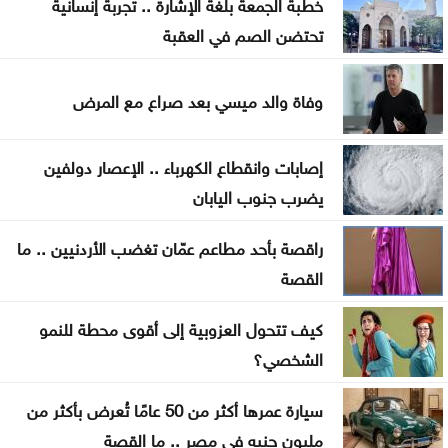
خطبة الجمعة بلغة الإشارة .. تجربة إنسانية
تحتضن الصم في العقبة
السعودية واليمن وقطر ترحب ببيان مجلس الأمن إزاء
هجمات الحوثيين
وفاة والد ميسي بعد صراع مع المرض
المنتخب الوطني ت 20 يتغلب على نظيره الكويتي وديا
إصابات وانقطاع الكهرباء .. الإعصار دولفين
الصفدي والزياني يبحثان تطورات الأوضاع الإقليمية
يضرب جنوب اليابان
وسبل إنهاء التصعيد
راقصة بأحد مطاعم عمّان تغضب الأردنيين .. ما
اضطرابات جوية موسمية تضرب مناطق عربية خلال
القصة
الأيام المقبلة
كيف تتحول العزوبية إلى أقوى محطة للنمو
الشخصي؟
سيارة عمرها أكثر من 50 عامًا تُعرض بأكثر من
مليون جنيه في مصر .. ما القصة