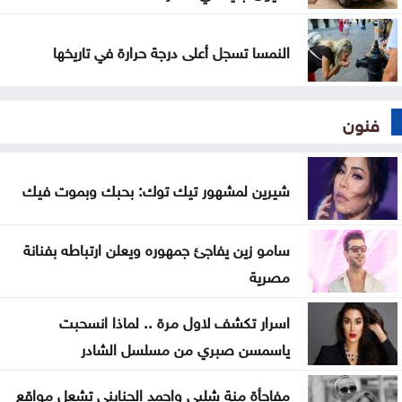
النمسا تسجل أعلى درجة حرارة في تاريخها
فنون
شيرين لمشهور تيك توك: بحبك وبموت فيك
سامو زين يفاجئ جمهوره ويعلن ارتباطه بفنانة
مصرية
اسرار تكشف لاول مرة .. لماذا انسحبت
ياسمسن صبري من مسلسل الشادر
مفاجأة منة شلبي واحمد الجنايني تشعل مواقع