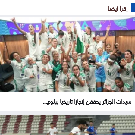
إقرأ ايضا
سيدات الجزائر يحققن إنجازا تاريخيا ببلوغ...