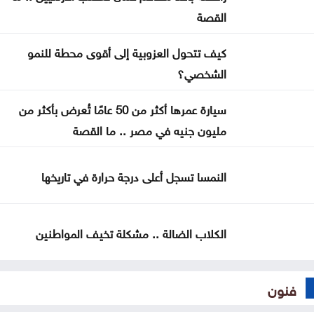
نادي العاملين
القصة
دولة صغيرة .. بس قَدّ حالنا وأكبر من الخارطة !
كيف تتحول العزوبية إلى أقوى محطة للنمو
كلّيّة الحقوق في الجامعة الأردنيّة تُواصل صناعة
الشخصي؟
الكفاءات القانونيّة بتخريج 265 طالبًا وطالبةً
سيارة عمرها أكثر من 50 عامًا تُعرض بأكثر من
كلّيّة الهندسة في الجامعة الأردنيّة تودّع 808 من خرّيجيها
مليون جنيه في مصر .. ما القصة
ضمن فوج الهواشم
النمسا تسجل أعلى درجة حرارة في تاريخها
الكلاب الضالة .. مشكلة تخيف المواطنين
فنون