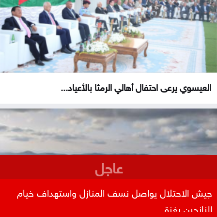
العيسوي يرعى احتفال أهالي الرمثا بالأعياد...
عاجل
جيش الاحتلال يواصل نسف المنازل واستهداف خيام
النازحين بغزة