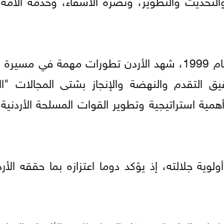
ومنذ جلوس جلالته على العرش في 9 حزيران عام 1999، شهد الأردن تطورات مهمة في 
يق التقدم والنهضة والإنجاز بشتى المجالات "ال
همية استراتيجية وتطوير القوات المسلحة الأردنية
أولوية جلالته، إذ يؤكد دوما اعتزازه بما حققه الأ