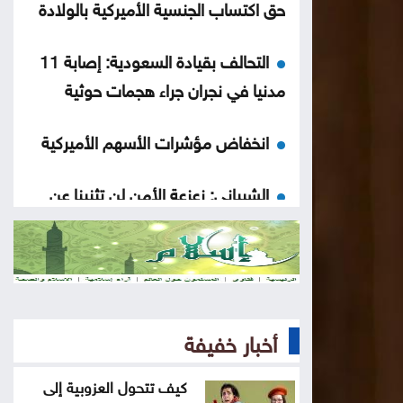
حق اكتساب الجنسية الأميركية بالولادة
التحالف بقيادة السعودية: إصابة 11
مدنيا في نجران جراء هجمات حوثية
انخفاض مؤشرات الأسهم الأميركية
الشيباني: زعزعة الأمن لن تثنينا عن
المضي في مسار التعافي وبناء الدولة
ترامب: أعتقد أن حرب إيران ستنتهي
قريبا جدا
أخبار خفيفة
بلدية جرش الكبرى: تكليف الحوامدة
مديراً لدائرة الخدمات العامة
كيف تتحول العزوبية إلى