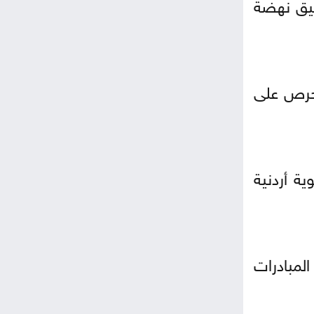
قيق نهضة
ويحرص على
ية أردنية
لمبادرات