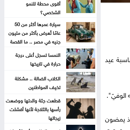
أقوى محطة للنمو
نظرية E-N وفرضية تحمل التكاليف
الشخصي؟
على حساب المواطنN
سيارة عمرها أكثر من 50
عامًا تُعرض بأكثر من مليون
500 ألف دينار لدعم مشاريع البنية
جنيه في مصر .. ما القصة
التحتية في الوسطية
النمسا تسجل أعلى درجة
ناسبة عيد
بشيكطاش يعود من التشيك بفوز
حرارة في تاريخها
ثمين في ذهاب تمهيدي الدوري
الكلاب الضالة .. مشكلة
الأوروبي
تخيف المواطنين
الوفيّ".
أوغندا توافق على نشر وحدة من
قطعت جثة والدتها ووضعت
جيشها في غزة
رأسها بالثلاجة لأنها أفشلت
 إذ يمضون
زيجاتها
إسطنبول .. ثالث أكبر سفينة رافعات
، وتحقيق