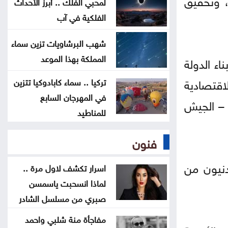
لمحبي الفلك .. أبرز الأحداث
بالعالم تمر عبر مضيق البوسفور
الفلكية في آب
الأردن يدين التفجير الإرهابي الذي
شهب البرشاويات تزين سماء
استهدف حافلة في جرمانا بريف دمشق
المملكة بهذا الموعد
مسيرة بناء الدولة
اقتصادية
غوتيريش يدعو روسيا وأوكرانيا إلى
تركيا .. سماء كابادوكيا تتزين
في المهرجان السابع
تجنب استهداف المدنيين
 – الجيش
للمناطيد
المواصفات والمقاييس: 25% من
فنون
المنتجات تحمل علامات تجارية مقلدة
ردنيون من
اسرار تكشف لاول مرة ..
لماذا انسحبت ياسمسن
صبري من مسلسل الشادر
مفاجأة منة شلبي واحمد