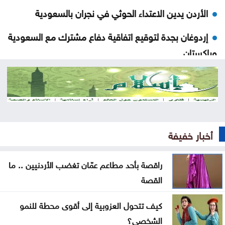
الأردن يدين الاعتداء الحوثي في نجران بالسعودية
إردوغان بجدة لتوقيع اتفاقية دفاع مشترك مع السعودية
وباكستان
ارتفاع كبير في الصادرات والواردات الصينية
الاحتلال يلقي قنبلة باتجاه جرافة للجيش اللبناني
بالمنصوري
أخبار خفيفة
خلّف قتلى وجرحى .. هجوم حوثي بالمسيّرات على مأرب
العثور على جثة شخص داخل حفرة في الكورة
راقصة بأحد مطاعم عمّان تغضب الأردنيين .. ما
القصة
الاحتلال يقصف بلدة ميس الجبل جنوبي لبنان
كيف تتحول العزوبية إلى أقوى محطة للنمو
فينيسيوس جونيور يمدد عقده مع ريال مدريد
الشخصي؟