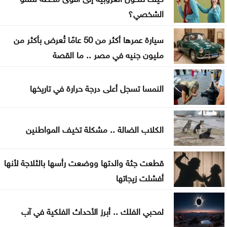
الشخصي؟
بلدية جرش الكبرى: تكليف الحوامدة مديراً لدائرة
الخدمات العامة
سيارة عمرها أكثر من 50 عامًا تُعرض بأكثر من
نظرية E-N وفرضية تحمل التكاليف على حساب
مليون جنيه في مصر .. ما القصة
المواطنN
النمسا تسجل أعلى درجة حرارة في تاريخها
500 ألف دينار لدعم مشاريع البنية التحتية في الوسطية
بشيكطاش يعود من التشيك بفوز ثمين في ذهاب
الكلاب الضالة .. مشكلة تخيف المواطنين
تمهيدي الدوري الأوروبي
أوغندا توافق على نشر وحدة من جيشها في غزة
قطعت جثة والدتها ووضعت رأسها بالثلاجة لأنها
أفشلت زيجاتها
إسطنبول .. ثالث أكبر سفينة رافعات بالعالم تمر عبر
مضيق البوسفور
لمحبي الفلك .. أبرز الأحداث الفلكية في آب