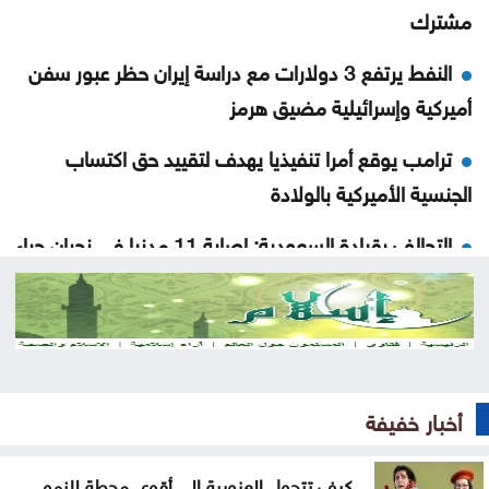
مشترك
النفط يرتفع 3 دولارات مع دراسة إيران حظر عبور سفن
أميركية وإسرائيلية مضيق هرمز
ترامب يوقع أمرا تنفيذيا يهدف لتقييد حق اكتساب
الجنسية الأميركية بالولادة
التحالف بقيادة السعودية: إصابة 11 مدنيا في نجران جراء
هجمات حوثية
انخفاض مؤشرات الأسهم الأميركية
الشيباني: زعزعة الأمن لن تثنينا عن المضي في مسار
التعافي وبناء الدولة
أخبار خفيفة
ترامب: أعتقد أن حرب إيران ستنتهي قريبا جدا
كيف تتحول العزوبية إلى أقوى محطة للنمو