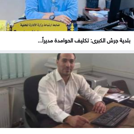
بلدية جرش الكبرى: تكليف الحوامدة مديراً...