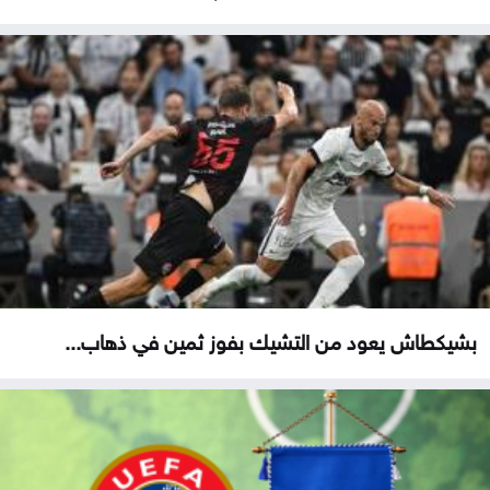
بشيكطاش يعود من التشيك بفوز ثمين في ذهاب...