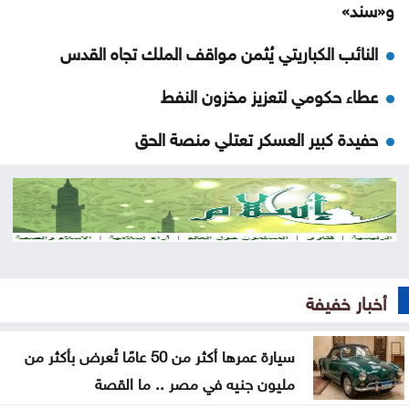
و«سند»
النائب الكباريتي يُثمن مواقف الملك تجاه القدس
عطاء حكومي لتعزيز مخزون النفط
حفيدة كبير العسكر تعتلي منصة الحق
الثقة واليقين بعد الثبات أولا
إيصال التيار الكهربائي لـ136 منزلاً وموقعاً
الحكومة تؤكد حرصها على عدم تعطيل الحياة العامة
أخبار خفيفة
حملة أمنية في اليمن عقب اغتيال قائد عسكري
تمديد فترة توريد الحبوب للصوامع ومراكز الاستلام
سيارة عمرها أكثر من 50 عامًا تُعرض بأكثر من
مليون جنيه في مصر .. ما القصة
فلسطين النيابية تؤكد أهمية لقاء الملك واللجنة الوزارية