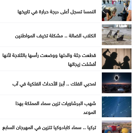
العربية
النمسا تسجل أعلى درجة حرارة في تاريخها
اللواء المعايطة يلتقي المفتش العام للشرطة الرواندية
بعد 8 أشهر من التأخير .. فيفا يصرف مستحقات منتخب
الكلاب الضالة .. مشكلة تخيف المواطنين
الأردن بكأس العرب
قطعت جثة والدتها ووضعت رأسها بالثلاجة لأنها
أفشلت زيجاتها
لمحبي الفلك .. أبرز الأحداث الفلكية في آب
شهب البرشاويات تزين سماء المملكة بهذا
الموعد
تركيا .. سماء كابادوكيا تتزين في المهرجان السابع