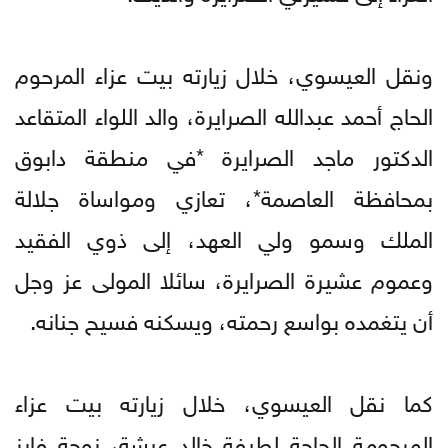
ونقل العيسوي، خلال زيارته بيت عزاء المرحوم
الحاج أحمد عبدالله الصرايرة، والد اللواء المتقاعد
الدكتور ماجد الصرايرة *في منطقة دابوق
بمحافظة العاصمة*، تعازي ومواساة جلالة
الملك وسمو ولي العهد، إلى ذوي الفقيد
وعموم عشيرة الصرايرة، سائلا المولى عز وجل
أن يتغمده بواسع رحمته، ويسكنه فسيح جنانه.
كما نقل العيسوي، خلال زيارته بيت عزاء
المرحومة الحاجة لطيفة خالد عيشة، زوجة فايز