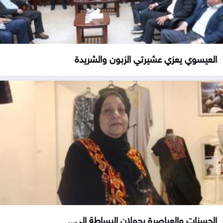
العيسوي يعزي عشيرتي الزبون والشريدة
الحسنات والعياصرة يحولان البساطة إلى...