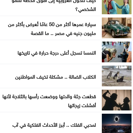
من كريم خان إلى بيدرو سانشيز… كلفة الوقوف مع
الشخصي؟
فلسطين
سيارة عمرها أكثر من 50 عامًا تُعرض بأكثر من
جون إسبوزيتو ومجتمعات الإسلام: أحد آخر النبلاء
مليون جنيه في مصر .. ما القصة
دراسة حديثة: التحدث بأكثر من لغة يبطئ الشيخوخة
النمسا تسجل أعلى درجة حرارة في تاريخها
البيولوجية للدماغ
لا تغيير على موعد العودة للمدارس
الكلاب الضالة .. مشكلة تخيف المواطنين
قطعت جثة والدتها ووضعت رأسها بالثلاجة لأنها
أفشلت زيجاتها
لمحبي الفلك .. أبرز الأحداث الفلكية في آب