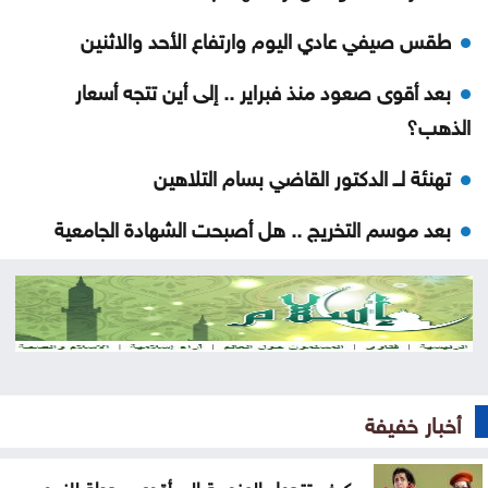
طقس صيفي عادي اليوم وارتفاع الأحد والاثنين
بعد أقوى صعود منذ فبراير .. إلى أين تتجه أسعار
الذهب؟
تهنئة لــ الدكتور القاضي بسام التلاهين
بعد موسم التخريج .. هل أصبحت الشهادة الجامعية
كافية؟
العنف ضد المرأة .. حق ام جريمة اختيار
عن تهديدات المناخ في المغرب العربي
أخيراً العالم يكتشف سبتة
أخبار خفيفة
هل الزواج علاقة صحية
كيف تتحول العزوبية إلى أقوى محطة للنمو