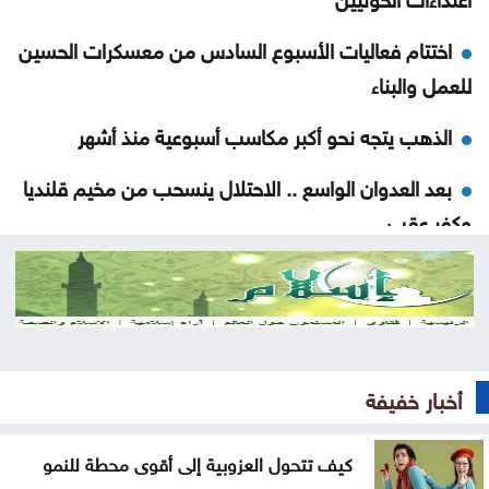
اختتام فعاليات الأسبوع السادس من معسكرات الحسين
للعمل والبناء
الذهب يتجه نحو أكبر مكاسب أسبوعية منذ أشهر
بعد العدوان الواسع .. الاحتلال ينسحب من مخيم قلنديا
وكفر عقب
المغرب يتعاون لإعادة القُصّر المغاربة الموجودين لدى
إسبانيا
ارتفاع الدولار مقابل الين واليورو الجمعة
أخبار خفيفة
أسعار النفط تواصل ارتفاعها الجمعة
طقس صيفي عادي اليوم وارتفاع الأحد والاثنين
كيف تتحول العزوبية إلى أقوى محطة للنمو