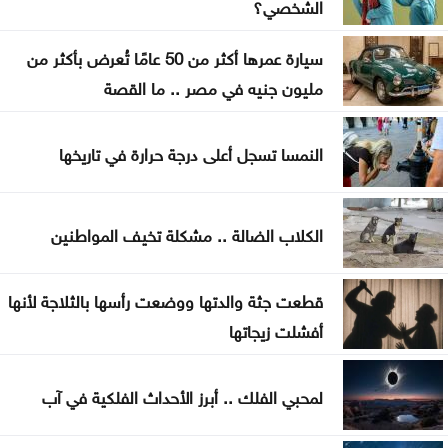
الشخصي؟
بعد أقوى صعود منذ فبراير .. إلى أين تتجه أسعار
الذهب؟
سيارة عمرها أكثر من 50 عامًا تُعرض بأكثر من
مليون جنيه في مصر .. ما القصة
تهنئة لــ الدكتور القاضي بسام التلاهين
بعد موسم التخريج .. هل أصبحت الشهادة الجامعية
النمسا تسجل أعلى درجة حرارة في تاريخها
كافية؟
العنف ضد المرأة .. حق ام جريمة اختيار
الكلاب الضالة .. مشكلة تخيف المواطنين
عن تهديدات المناخ في المغرب العربي
قطعت جثة والدتها ووضعت رأسها بالثلاجة لأنها
أفشلت زيجاتها
لمحبي الفلك .. أبرز الأحداث الفلكية في آب