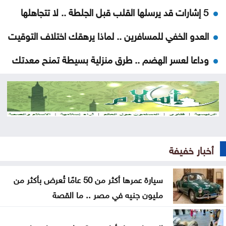
5 إشارات قد يرسلها القلب قبل الجلطة .. لا تتجاهلها
العدو الخفي للمسافرين .. لماذا يرهقك اختلاف التوقيت
وداعا لعسر الهضم .. طرق منزلية بسيطة تمنح معدتك
الراحة
هل تأكل البطيخ مع الخبز؟ خبراء يوضحون ما قد يحدث
لجسمك
عطالله: الوصاية الهاشمية صمام أمان للمقدسات في
أخبار خفيفة
القدس
أعيان: مواقف الملك تعكس التزامًا أردنيًا راسخًا بالدفاع
سيارة عمرها أكثر من 50 عامًا تُعرض بأكثر من
عن القدس ومقدساتها
مليون جنيه في مصر .. ما القصة
إيران: مفاوضات مضيق هرمز مع عُمان في مراحلها