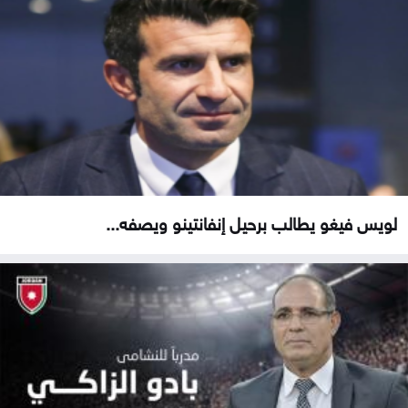
لويس فيغو يطالب برحيل إنفانتينو ويصفه...