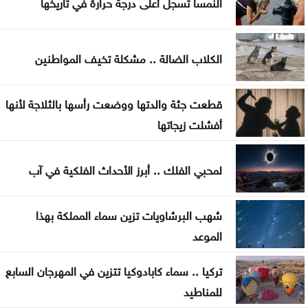
النمسا تسجل أعلى درجة حرارة في تاريخها
النهائية
الرئيس الإيراني: صعوبة التواصل مع المرشد مجتبى
الكلاب الضالة .. مشكلة تخيف المواطنين
خامنئي
لجنة "4+4" الليبية تتوصل لاتفاق بشأن تعيين رئيس
قطعت جثة والدتها ووضعت رأسها بالثلاجة لأنها
مفوضية الانتخابات
أفشلت زيجاتها
لجنة أوضاع اللاعبين تصدر قرارات بحق أندية المحترفين
لمحبي الفلك .. أبرز الأحداث الفلكية في آب
كلّيّة علوم التّأهيل في الجامعة الأردنيّة ربعُ قرنٍ من
الرّيادة يصنعُ 313 قصّةَ نجاحٍ جديدة
شهب البرشاويات تزين سماء المملكة بهذا
الموعد
تركيا .. سماء كابادوكيا تتزين في المهرجان السابع
للمناطيد