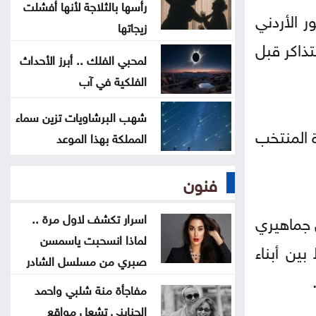
المغرب يتعاون لإعادة القُصّر المغاربة
رأسها بالثلاجة لأنها أفشلت
ر الأردني
زيجاتها
الموجودين لدى إسبانيا
تذاكر قبل
لمحبي الفلك .. أبرز الأحداث
ارتفاع الدولار مقابل الين واليورو
الفلكية في آب
الجمعة
شهب البرشاويات تزين سماء
أسعار النفط تواصل ارتفاعها الجمعة
ري، قبيل مباراة المنتخب
المملكة بهذا الموعد
فنون
اسرار تكشف لاول مرة ..
 جماهيري
لماذا انسحبت ياسمسن
ين أبناء
صبري من مسلسل الشادر
مفاجأة منة شلبي واحمد
الجنايني تشعل مواقع