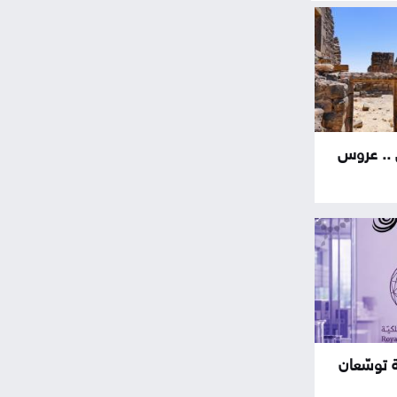
 .. عروس
ة توسّعان