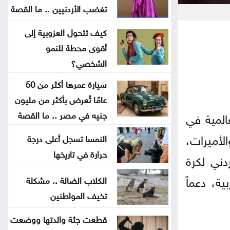
تايلاند .. مقتل وإصابة أكثر من 22
تغضب الأردنيين .. ما القصة
شخصاً بحادث إطلاق نار داخل مدرسة
كيف تتحول العزوبية إلى
أقوى محطة للنمو
التعاون الخليجي يقف بصف
الشخصي؟
السعودية في مواجهة اعتداءات الحوثيين
سيارة عمرها أكثر من 50
اختتام فعاليات الأسبوع السادس من
عامًا تُعرض بأكثر من مليون
معسكرات الحسين للعمل والبناء
جنيه في مصر .. ما القصة
عالمية في
لأميرات،
النمسا تسجل أعلى درجة
الذهب يتجه نحو أكبر مكاسب أسبوعية
حرارة في تاريخها
منذ أشهر
دني لكرة
ية، دعماً
الكلاب الضالة .. مشكلة
بعد العدوان الواسع .. الاحتلال
تخيف المواطنين
ينسحب من مخيم قلنديا وكفر عقب
قطعت جثة والدتها ووضعت