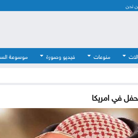
 نحن
لات
منوعات
فيديو وصورة
موسوعة الس
بحفل في امريكا