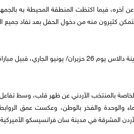
 عن آخره، فيما اكتظت المنطقة المحيطة به بالجمهو
يتمكن كثيرون منه من دخول الحفل بعد نفاد جميع ال
ووعد العبداللات جمهوره بإقامة حفل آخر في مدينة دالاس يوم 26 حزيران/ يونيو الجا
ي الخاصة بالمنتخب الأردني عن ظهر قلب، وسط تفاعل
ماء والوحدة والفخر بالوطن، وعكست عمق الروابط ب
الأردن المشرقة في مدينة سان فرانسيسكو الأميركية.