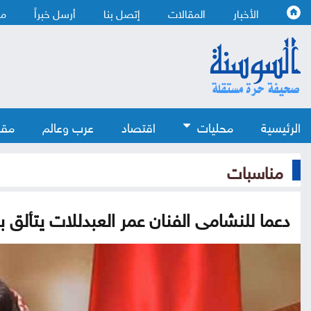
الأخبار
المقالات
إتصل بنا
أرسل خبراً
من
الرئيسية
محليات
اقتصاد
عرب وعالم
مقا
مناسبات
دعما للنشامى الفنان عمر العبدللات يتألق 