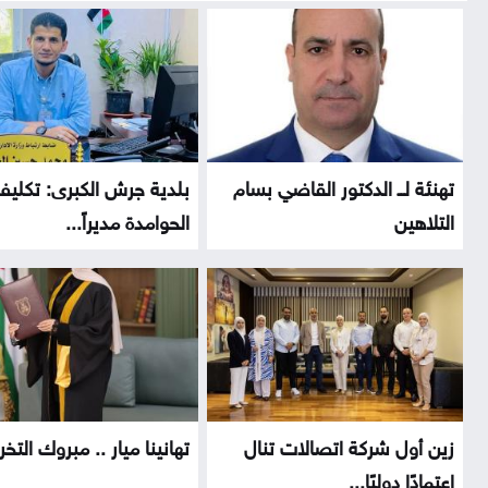
تهنئة لــ الدكتور القاضي بسام
بلدية جرش الكبرى: تكلي
التلاهين
الحوامدة مديراً...
زين أول شركة اتصالات تنال
تهانينا ميار .. مبروك التخر
اعتمادًا دوليًا...