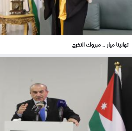
تهانينا ميار .. مبروك التخرج