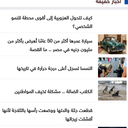
500 ألف دينار لدعم مشاريع البنية التحتية في الوسطية
كيف تتحول العزوبية إلى أقوى محطة للنمو
الشخصي؟
بشيكطاش يعود من التشيك بفوز ثمين في ذهاب
تمهيدي الدوري الأوروبي
سيارة عمرها أكثر من 50 عامًا تُعرض بأكثر من
أوغندا توافق على نشر وحدة من جيشها في غزة
مليون جنيه في مصر .. ما القصة
إسطنبول .. ثالث أكبر سفينة رافعات بالعالم تمر عبر
النمسا تسجل أعلى درجة حرارة في تاريخها
مضيق البوسفور
الأردن يدين التفجير الإرهابي الذي استهدف حافلة في
الكلاب الضالة .. مشكلة تخيف المواطنين
جرمانا بريف دمشق
غوتيريش يدعو روسيا وأوكرانيا إلى تجنب استهداف
قطعت جثة والدتها ووضعت رأسها بالثلاجة لأنها
المدنيين
أفشلت زيجاتها