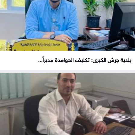
بلدية جرش الكبرى: تكليف الحوامدة مديراً...