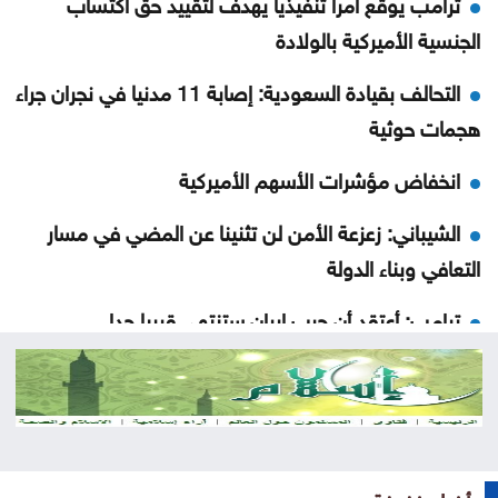
ترامب يوقع أمرا تنفيذيا يهدف لتقييد حق اكتساب
الجنسية الأميركية بالولادة
التحالف بقيادة السعودية: إصابة 11 مدنيا في نجران جراء
هجمات حوثية
انخفاض مؤشرات الأسهم الأميركية
الشيباني: زعزعة الأمن لن تثنينا عن المضي في مسار
التعافي وبناء الدولة
ترامب: أعتقد أن حرب إيران ستنتهي قريبا جدا
بلدية جرش الكبرى: تكليف الحوامدة مديراً لدائرة
الخدمات العامة
نظرية E-N وفرضية تحمل التكاليف على حساب
المواطنN
أخبار خفيفة