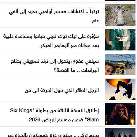
غزة
تركيا .. اكتشاف مسبح أولمبي يعود إلى ألفي
عام
بلال احمد المحاسنه مبارك المسمى الجديد
مؤثرة على تيك توك تنهي حياتها بمساعدة طبية
الأشغال تبدأ السبت أعمال صيانة طريق معان – البادية
بعد معاناة مع ألزهايمر المبكر
تخفيض عدد أعضاء مجلس التعليم العالي ومجالس
سيلفي عفوي يتحول إلى ترند تسويقي يجتاح
الأمناء
البراندات .. ما القصة؟
توافق مبدئي على آلية تعيين المدير التنفيذي للبلديات
الرجل الطائر الذي حول الحركة الى فن
اليرموك تطلق اسم اليوبيل الذهبي على خريجي الفوج
47 من طلبتها
إطلاق النسخة الثالثة من بطولة "Six Kings
Slam" ضمن موسم الرياض 2026
بدعم تركي .. مبتورو غزة يتمسكون بالحياة عبر