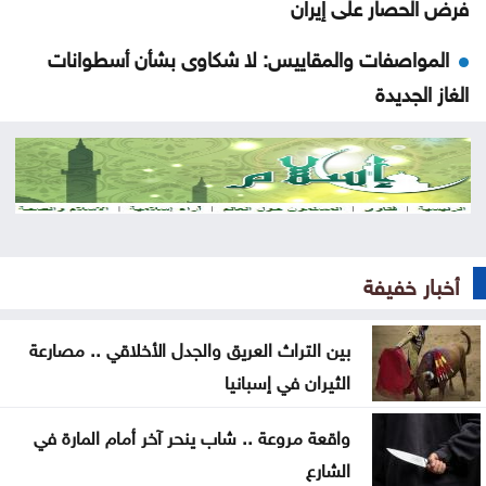
فرض الحصار على إيران
المواصفات والمقاييس: لا شكاوى بشأن أسطوانات
الغاز الجديدة
المواصفات والمقاييس: لا خلل في محطات المحروقات
أو مادة البنزين
قتلى ومصابون بانفجار عبوة ناسفة داخل حافلة ركاب
في جرمانا بريف دمشق
أخبار خفيفة
العراق يستلم 500 مليون دولار من البنك المركزي
الأميركي
بين التراث العريق والجدل الأخلاقي .. مصارعة
الثيران في إسبانيا
إرادة ملكية بتعيين رئيس الديوان الملكي ومدير مكتب
الملك في مجلس الأمن القومي
واقعة مروعة .. شاب ينحر آخر أمام المارة في
الشارع
إصابة طفلين فلسطينيين بنيران الجيش الإسرائيلي في