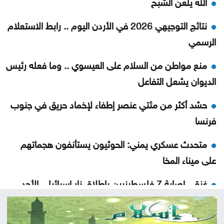
الله يلعن الشبح
نتائج التوجيهي 2026 في الأردن اليوم .. رابط الاستعلام
الرسمي
منع مواطن من السلام على العيسوي .. وما فعله رئيس
الديوان يشعل التفاعل
حشد أكثر من مئتي عنصر إطفاء لإخماد حريق في جنوب
فرنسا
متحدث عسكري يمني: الحوثيون يستأنفون هجماتهم
على ميناء المخا
غزة .. إصابة 7 فلسطينيين بإطلاق نار إسرائيلي الأحد
إيران .. تعيين محسن رضائي أمينا عاما للمجلس الأعلى
للأمن القومي