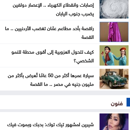
إصابات وانقطاع الكهرباء .. الإعصار دولفين
ابن طرابزون .. تفاعل مصري وعربي واسع مع استقبال
يضرب جنوب اليابان
صلاح
راقصة بأحد مطاعم عمّان تغضب الأردنيين .. ما
الرئاسة التركية تطلق حملة إعلامية خاصة بـاتفاقية مكة
القصة
كيف تتحول العزوبية إلى أقوى محطة للنمو
الشخصي؟
سيارة عمرها أكثر من 50 عامًا تُعرض بأكثر من
مليون جنيه في مصر .. ما القصة
فنون
شيرين لمشهور تيك توك: بحبك وبموت فيك