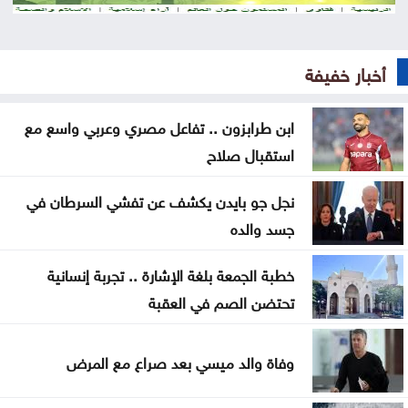
القناة 13: خلافات تل أبيب وواشنطن تتعمق بشأن إنهاء
القتال في 3 جبهات
أخبار خفيفة
ترمب: نراقب إيران اقتصادياً ونؤجل أي تحرك عسكري
ابن طرابزون .. تفاعل مصري وعربي واسع مع
كبير
استقبال صلاح
الحيصة: أراضي مشروع سكة العقبة ستسجل باسم
نجل جو بايدن يكشف عن تفشي السرطان في
خزينة الدولة
جسد والده
صورة تختصر حكاية إنجاز .. وحفل سيبقى محفورا في
خطبة الجمعة بلغة الإشارة .. تجربة إنسانية
ذاكرة جامعة آل البيت
تحتضن الصم في العقبة
حين لا يعود القمع ضروريًا: كيف تُنتَج اللامبالاة
السياسية؟
وفاة والد ميسي بعد صراع مع المرض
ترمب للعالم .. توكلو ع الله بصير خير