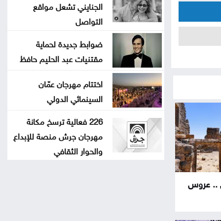
الجنايني تشعل مواقع
التواصل
ضوابط جديدة لحماية
مقتنيات عبد الحليم حافظ
اختتام مهرجان عمّان
السينمائي الدولي
226 فعالية ترسخ مكانة
مهرجان جرش منصة للإبداع
والحوار الثقافي
 .. عروس