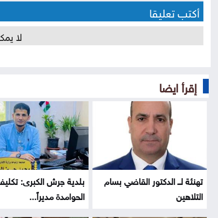
أكتب تعليقا
لا يمك
إقرأ ايضا
تهنئة لــ الدكتور القاضي بسام
بلدية جرش الكبرى: تكلي
التلاهين
الحوامدة مديراً...