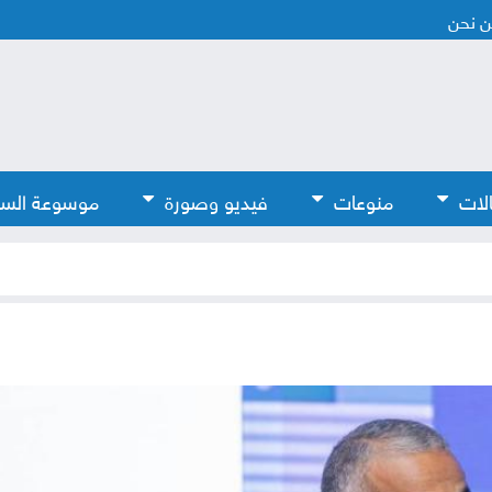
 نحن
لات
منوعات
فيديو وصورة
موسوعة الس