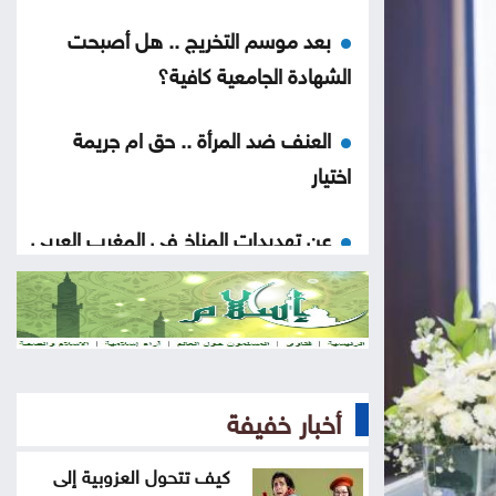
بعد موسم التخريج .. هل أصبحت
الشهادة الجامعية كافية؟
العنف ضد المرأة .. حق ام جريمة
اختيار
عن تهديدات المناخ في المغرب العربي
أخيراً العالم يكتشف سبتة
هل الزواج علاقة صحية
أخبار خفيفة
من كريم خان إلى بيدرو سانشيز…
كلفة الوقوف مع فلسطين
كيف تتحول العزوبية إلى