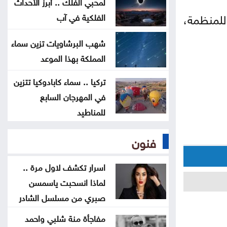
لمحبي الفلك .. أبرز الأحداث
للمنظمة،
ترامب يوقع أمرا تنفيذيا يهدف لتقييد
الفلكية في آب
حق اكتساب الجنسية الأميركية بالولادة
شهب البرشاويات تزين سماء
المملكة بهذا الموعد
التحالف بقيادة السعودية: إصابة 11
مدنيا في نجران جراء هجمات حوثية
تركيا .. سماء كابادوكيا تتزين
في المهرجان السابع
للمناطيد
فنون
اسرار تكشف لاول مرة ..
لماذا انسحبت ياسمسن
صبري من مسلسل الشادر
مفاجأة منة شلبي واحمد