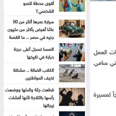
أقوى محطة للنمو
جون إسبوزيتو ومجتمعات الإسلام:
الشخصي؟
أحد آخر النبلاء
سيارة عمرها أكثر من 50
عامًا تُعرض بأكثر من مليون
دراسة حديثة: التحدث بأكثر من لغة
جنيه في مصر .. ما القصة
يبطئ الشيخوخة البيولوجية للدماغ
النمسا تسجل أعلى درجة
ات العمل
لا تغيير على موعد العودة للمدارس
حرارة في تاريخها
ردني سامي
تركيا والسعودية وباكستان تعتزم
الكلاب الضالة .. مشكلة
تخيف المواطنين
توقيع اتفاقية دفاع مشترك
قطعت جثة والدتها ووضعت
اً لمسيرة
النفط يرتفع 3 دولارات مع دراسة
رأسها بالثلاجة لأنها أفشلت
إيران حظر عبور سفن أميركية وإسرائيلية
زيجاتها
مضيق هرمز