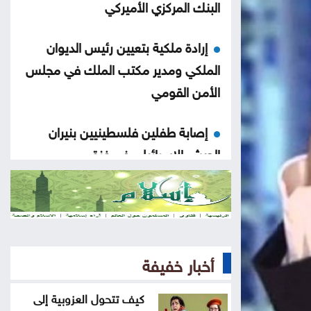
البنك المركزي الأميركي
إرادة ملكية بتعيين رئيس الديوان
الملكي ومدير مكتب الملك في مجلس
الأمن القومي
إصابة طفلين فلسطينيين بنيران
الجيش الإسرائيلي في غزة
بلال احمد المحاسنه مبارك المسمى
الجديد
الأشغال تبدأ السبت أعمال صيانة
أخبار خفيفة
طريق معان – البادية
كيف تتحول العزوبية إلى