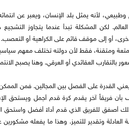
بيعي، لأنه يمثل بلد الإنسان، ويعبر عن انتمائه
الم. لكن المشكلة تبدأ عندما يتجاوز التشجيع هذ
رى، أو إلى موقف قائم على الكراهية أو التعصب. 
عة ومتقنة، فقط لأن دولته تختلف معهم سياسياً أو
ر بالتقارب العقائدي أو العرقي. وهنا يصبح الانتم
بل يعني القدرة على الفصل بين المجالين. فمن الممك
أن فريقاً آخر يقدم كرة قدم أجمل ويستحق الإش
ك أصفق للفريق الذي قدم أداءً أفضل واستحق ال
سة العادلة وتقدير للتميز. وهذا ما يفعله مشكورين 