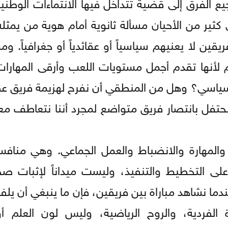
 الفرق إلى قضية تتداخل فيها الانتماءات الوطنية 
كثير من الأحيان مسألة ثانوية أمام هوية من يمثله
ن لا يعنيهم سياسياً أو عقائدياً أو جغرافياً. ومن
أنها تقدم أجمل مستويات اللعب وأرقى المهارات، 
ا السياسي؟ وهل من المنطقي أن نفرح لهزيمة فريق 
 نحتفل بانتصار فريق متواضع لمجرد أننا نتعاطف معه 
 والمهارة والانضباط والعمل الجماعي. وهي منافس
لى التخطيط والتنفيذ، وليست ميداناً لإثبات صحة
ندما نشاهد مباراة بين فريقين، فإن ما ينبغي أن يلفت
الفردية، والروح الرياضية، وليس لون العلم أو