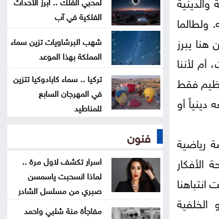
والدينية
لمحبي الفلك .. أبرز الأحداث
بلدية الرمثا تُخصص مليونا و140 ألف
الفلكية في آب
. ولطالما
دينار لتنفيذ مشاريع
 هنا يبرز
شهب البرشاويات تزين سماء
تعديلات قانون الجامعات الأردنية
المملكة بهذا الموعد
أم لأننا
تدخل حيز التنفيذ
تركيا .. سماء كابادوكيا تتزين
عظيم فقط
في المهرجان السابع
ارتفاع الأسهم الأوروبية في بداية
دينياً أو
للمناطيد
التعاملات
فنون
الاتحاد الأوروبي يتمسّك بمقاطعة
ة رياضية
بطولات كأس العالم
 الأفكار
اسرار تكشف لاول مرة ..
لماذا انسحبت ياسمسن
 انتباهنا
صبري من مسلسل الشادر
 الخلفية
مفاجأة منة شلبي واحمد