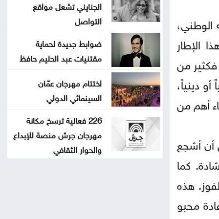
الجنايني تشعل مواقع
التواصل
 الوطني،
ا الإطار
ضوابط جديدة لحماية
مقتنيات عبد الحليم حافظ
فكثير من
 دينياً،
اختتام مهرجان عمّان
السينمائي الدولي
اء أهم من
226 فعالية ترسخ مكانة
مهرجان جرش منصة للإبداع
ن أن أشجع
والحوار الثقافي
ادة. كما
فوز. هذه
عادة محبو