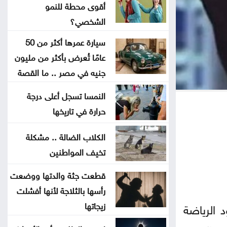
تخفيض عدد أعضاء مجلس التعليم
أقوى محطة للنمو
الشخصي؟
العالي ومجالس الأمناء
سيارة عمرها أكثر من 50
توافق مبدئي على آلية تعيين المدير
عامًا تُعرض بأكثر من مليون
التنفيذي للبلديات
جنيه في مصر .. ما القصة
النمسا تسجل أعلى درجة
اليرموك تطلق اسم اليوبيل الذهبي
حرارة في تاريخها
على خريجي الفوج 47 من طلبتها
الكلاب الضالة .. مشكلة
تعيين سفيرين جديدين لبيلاروس
تخيف المواطنين
والبيرو غير مقيمين
قطعت جثة والدتها ووضعت
جمعية أطباء القلب الأردنية تنظم
رأسها بالثلاجة لأنها أفشلت
ندوة علمية
زيجاتها
 الرياضة