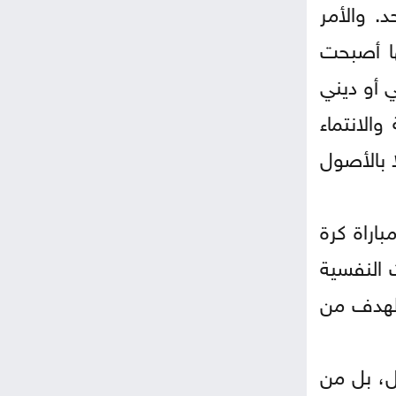
. والأمر
ها أصبحت
ي أو ديني
الانتماء
ا بالأصول
باراة كرة
ت النفسية
الهدف من
ل، بل من