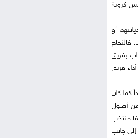
سس كروية
انتهم أو
 فالنجاح
جاب بفريق
داء فريق
اً كما كان
 من أصول
فالمنتخب
 إلى جانب