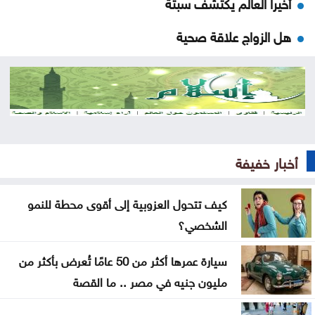
أخيراً العالم يكتشف سبتة
هل الزواج علاقة صحية
من كريم خان إلى بيدرو سانشيز… كلفة الوقوف مع
فلسطين
جون إسبوزيتو ومجتمعات الإسلام: أحد آخر النبلاء
دراسة حديثة: التحدث بأكثر من لغة يبطئ الشيخوخة
أخبار خفيفة
البيولوجية للدماغ
كيف تتحول العزوبية إلى أقوى محطة للنمو
لا تغيير على موعد العودة للمدارس
الشخصي؟
تركيا والسعودية وباكستان تعتزم توقيع اتفاقية دفاع
سيارة عمرها أكثر من 50 عامًا تُعرض بأكثر من
مشترك
مليون جنيه في مصر .. ما القصة
النفط يرتفع 3 دولارات مع دراسة إيران حظر عبور سفن