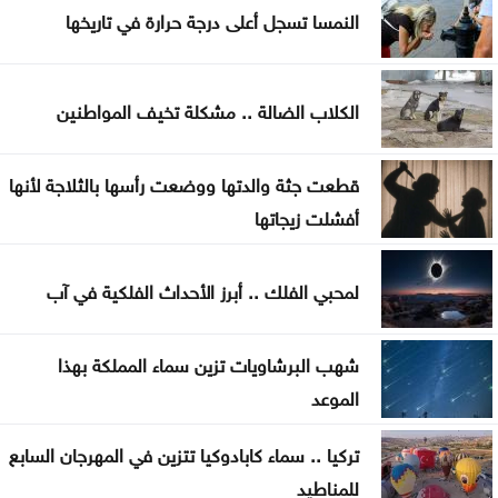
أميركية وإسرائيلية مضيق هرمز
النمسا تسجل أعلى درجة حرارة في تاريخها
ترامب يوقع أمرا تنفيذيا يهدف لتقييد حق اكتساب
الجنسية الأميركية بالولادة
الكلاب الضالة .. مشكلة تخيف المواطنين
التحالف بقيادة السعودية: إصابة 11 مدنيا في نجران جراء
قطعت جثة والدتها ووضعت رأسها بالثلاجة لأنها
هجمات حوثية
أفشلت زيجاتها
لمحبي الفلك .. أبرز الأحداث الفلكية في آب
شهب البرشاويات تزين سماء المملكة بهذا
الموعد
تركيا .. سماء كابادوكيا تتزين في المهرجان السابع
للمناطيد